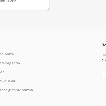
По
та сайта
На
об
ламодателю
ос
зь с нами
алог детских сайтов