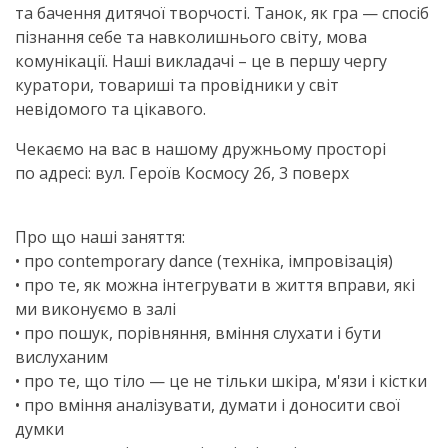
та бачення дитячої творчості. Танок, як гра — спосіб
пізнання себе та навколишнього світу, мова
комунікації. Наші викладачі – це в першу чергу
куратори, товариші та провідники у світ
невідомого та цікавого.
Чекаємо на вас в нашому дружньому просторі
по адресі: вул. Героїв Космосу 2б, 3 поверх
Про що наші заняття:
• про contemporary dance (техніка, імпровізація)
• про те, як можна інтегрувати в життя вправи, які
ми виконуємо в залі
• про пошук, порівняння, вміння слухати і бути
вислуханим
• про те, що тіло — це не тільки шкіра, м'язи і кістки
• про вміння аналізувати, думати і доносити свої
думки