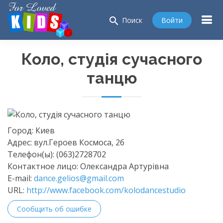
search
Войти
Поиск
Коло, cтудія сучасного
танцю
Город:
Киев
Адрес:
вул.Героев Космоса, 2б
Телефон(ы):
(063)2728702
Контактное лицо:
Олександра Артурівна
E-mail:
dance.gelios@gmail.com
URL:
http://www.facebook.com/kolodancestudio
Сообщить об ошибке