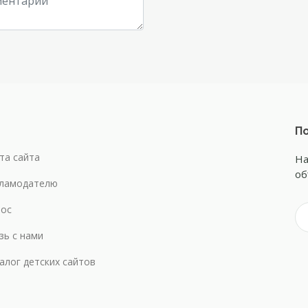
По
та сайта
На
об
ламодателю
ос
зь с нами
алог детских сайтов