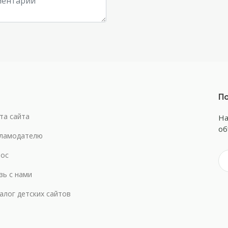
По
та сайта
На
об
ламодателю
ос
зь с нами
алог детских сайтов