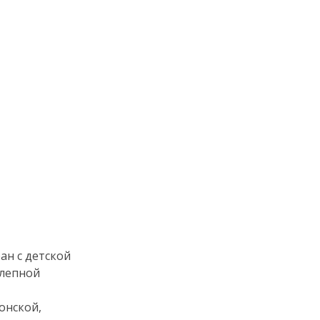
ан с детской
олепной
онской,