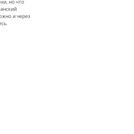
ни, но что
панский
можно и через
сь.