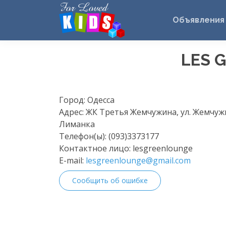
Объявления
LES 
Город:
Одесса
Адрес:
ЖК Третья Жемчужина, ул. Жемчужна
Лиманка
Телефон(ы):
(093)3373177
Контактное лицо:
lesgreenlounge
E-mail:
lesgreenlounge@gmail.com
Сообщить об ошибке