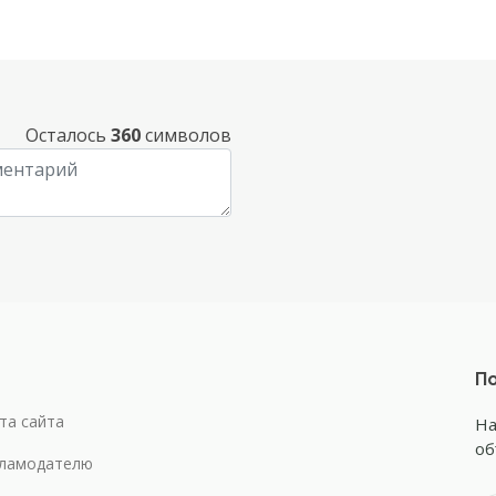
Осталось
360
символов
По
та сайта
На
об
ламодателю