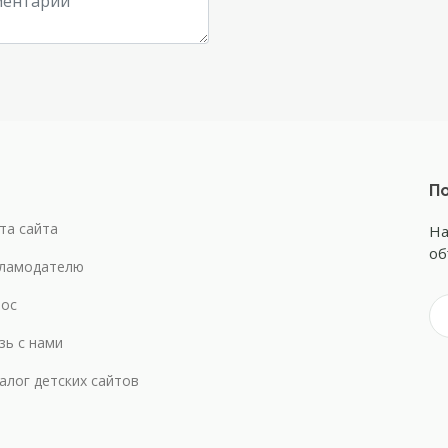
По
та сайта
На
об
ламодателю
ос
зь с нами
алог детских сайтов