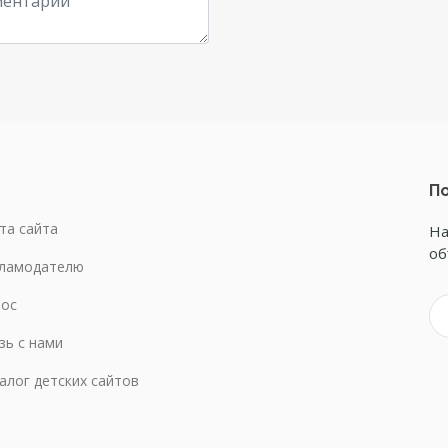
По
та сайта
На
об
ламодателю
ос
зь с нами
алог детских сайтов