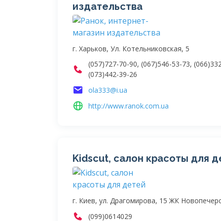
издательства
г. Харьков, Ул. Котельниковская, 5
(057)727-70-90, (067)546-53-73, (066)33
(073)442-39-26
ola333@i.ua
http://www.ranok.com.ua
Kidscut, cалон красоты для 
г. Киев, ул. Драгомирова, 15 ЖК Новопечер
(099)0614029