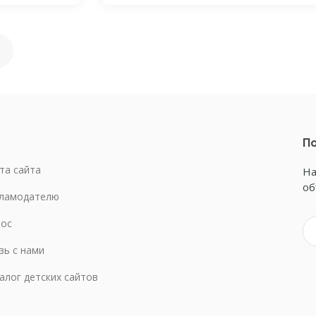
По
та сайта
На
об
ламодателю
ос
зь с нами
алог детских сайтов