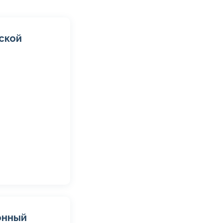
ской
онный