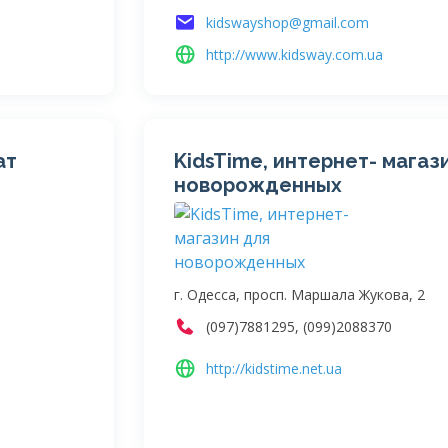
kidswayshop@gmail.com
http://www.kidsway.com.ua
ат
KidsTime, интернет- магаз
новорожденных
г. Одесса, просп. Маршала Жукова, 2
(097)7881295, (099)2088370
http://kidstime.net.ua