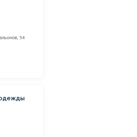
альонов, 54
й одежды