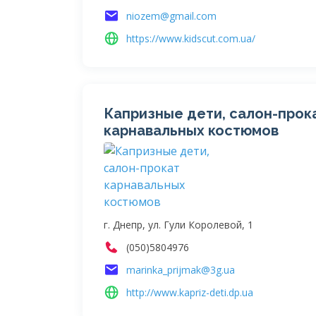
niozem@gmail.com
https://www.kidscut.com.ua/
Капризные дети, салон-прок
карнавальных костюмов
г. Днепр, ул. Гули Королевой, 1
(050)5804976
marinka_prijmak@3g.ua
http://www.kapriz-deti.dp.ua