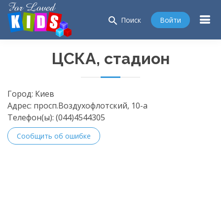
search
Войти
Поиск
ЦСКА, стадион
Город:
Киев
Адрес:
просп.Воздухофлотский, 10-а
Телефон(ы):
(044)4544305
Сообщить об ошибке