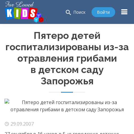
search
Войти
Поиск
Пятеро детей
госпитализированы из-за
отравления грибами
в детском саду
Запорожья
29.09.2007