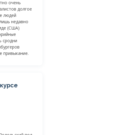
тно очень
алистов долгое
ие людей
 лишь недавно
иде (США)
орийные
ь сродни
мбургеров
е привыкание.
нкурсе
»
-Подольский под