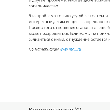
и другие проблемы. Иногда даже возника
соперничество.
Эта проблема только усугубляется тем, 
интересные детям вещи — запрещают кра
После этого отношения становятся еще 
может разрешиться. Если мамы не прикла
сблизиться с ними, отчуждение остается 
По материалам
www.mail.ru
Комментариев (
0
)