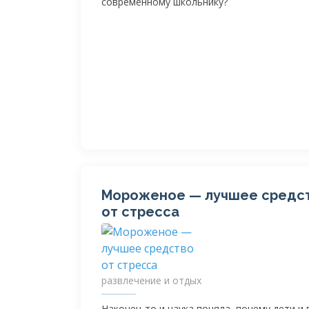
современному школьнику?
Мороженое — лучшее средс
от стресса
развлечение и отдых
Наконец-то
и наука поняла, почему дети и