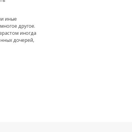
уть
ли иные
многое другое.
зрастом иногда
енных дочерей,