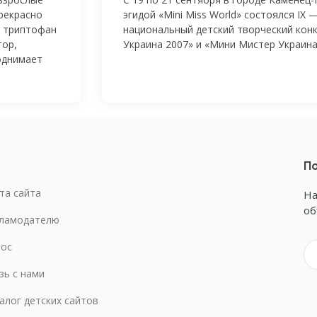
рекрасно
эгидой «Mini Miss World» состоялся IX
т триптофан
национальный детский творческий кон
тор,
Украина 2007» и «Мини Мистер Украина
однимает
По
та сайта
На
об
ламодателю
ос
зь с нами
алог детских сайтов