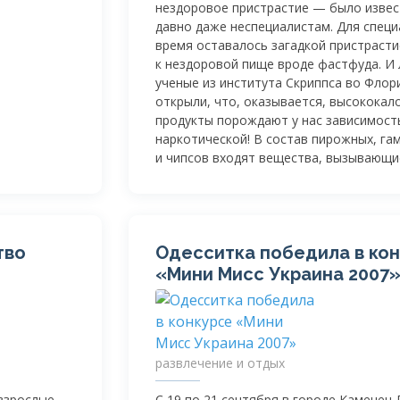
нездоровое пристрастие — было извес
давно даже неспециалистам. Для специ
время оставалось загадкой пристраст
к нездоровой пище вроде фастфуда. И
ученые из института Скриппса во Флор
открыли, что, оказывается, высококал
продукты порождают у нас зависимост
наркотической! В состав пирожных, га
и чипсов входят вещества, вызывающи
тво
Одесситка победила в ко
«Мини Мисс Украина 2007
развлечение и отдых
 взрослые
С 19 по 21 сентября в городе Каменец