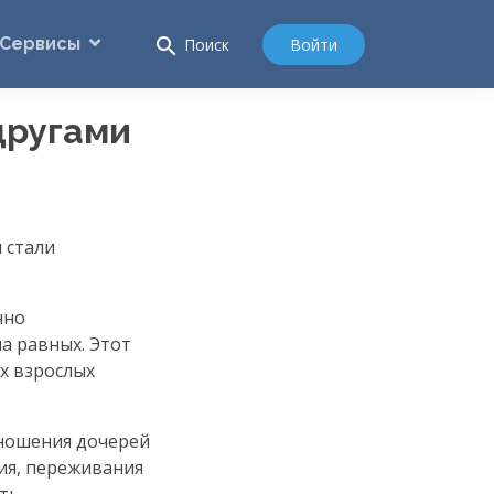
Сервисы
search
Войти
Поиск
другами
 стали
нно
а равных. Этот
х взрослых
тношения дочерей
ия, переживания