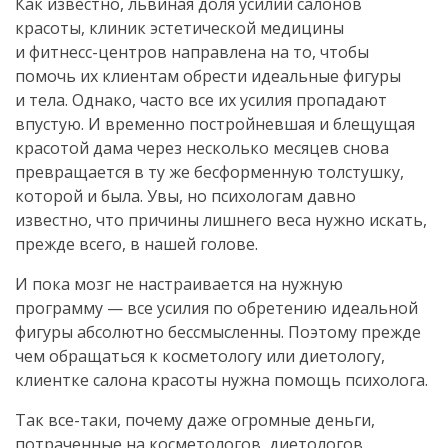
Как известно, львиная доля усилий салонов
красоты, клиник эстетической медицины
и
фитнесс-центров
направлена на то, чтобы
помочь их клиентам обрести идеальные фигуры
и тела. Однако, часто все их усилия пропадают
впустую. И временно постройневшая и блещущая
красотой дама через несколько месяцев снова
превращается в ту же бесформенную толстушку,
которой и была. Увы, но психологам давно
известно, что причины лишнего веса нужно искать,
прежде всего, в нашей голове.
И пока мозг не настраивается на нужную
программу — все усилия по обретению идеальной
фигуры абсолютно бессмысленны. Поэтому прежде
чем обращаться к косметологу или диетологу,
клиентке салона красоты нужна помощь психолога.
Так
все-таки
, почему даже огромные деньги,
потраченные на косметологов, диетологов