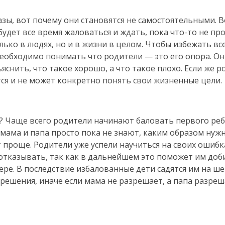
зы, вот почему они становятся не самостоятельными. В
будет все время жаловаться и ждать, пока
что-то
не про
ько в людях, но и в жизни в целом. Чтобы избежать все
еобходимо понимать что родители — это его опора. О
яснить, что такое хорошо, а что такое плохо. Если же р
ется и не может конкретно понять свои жизненные цели.
? Чаще всего родители начинают баловать первого реб
мама и папа просто пока не знают, каким образом нуж
 проще. Родители уже успели научиться на своих ошибк
отказывать, так как в дальнейшем это поможет им доб
ере. В последствие избалованные дети садятся им на ше
ешения, иначе если мама не разрешает, а папа разреш