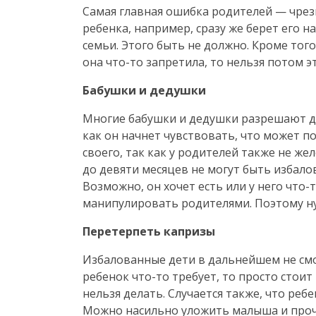
Самая главная ошибка родителей — чрезм
ребенка, например, сразу же берет его н
семьи. Этого быть не должно. Кроме того
она
что-то
запретила, то нельзя потом э
Бабушки и дедушки
Многие бабушки и дедушки разрешают дет
как он начнет чувствовать, что может по
своего, так как у родителей также не ж
до девяти месяцев не могут быть избалов
Возможно, он хочет есть или у него
что-
манипулировать родителями. Поэтому нуж
Перетерпеть капризы
Избалованные дети в дальнейшем не смо
ребенок
что-то
требует, то просто стоит
нельзя делать. Случается также, что ребе
Можно насильно уложить малыша и прочи