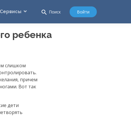
Сервисы
search
Войти
Поиск
го ребенка
ам слишком
контролировать.
желания, причем
ногами. Вот так
кие дети
летворять