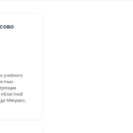
ссово
го учебного
ектных
еренции
 областной
жда Мякушко,