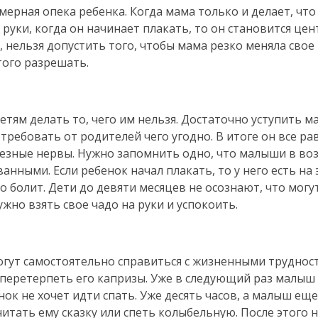
ерная опека ребенка. Когда мама только и делает, что
а руки, когда он начинает плакать, то он становится ц
, нельзя допустить того, чтобы мама резко меняла свое
того разрешать.
ям делать то, чего им нельзя. Достаточно уступить ма
требовать от родителей чего угодно. В итоге он все ра
елезные нервы. Нужно запомнить одно, что малыши в во
анными. Если ребенок начал плакать, то у него есть на 
то
болит. Дети до девяти месяцев не осознают, что могу
но взять свое чадо на руки и успокоить.
гут самостоятельно справиться с жизненными трудност
 перетерпеть его капризы. Уже в следующий раз малыш 
нок не хочет идти спать. Уже десять часов, а малыш еще
тать ему сказку или спеть колыбельную. После этого 