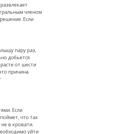
 развлекает
ентральным членом
 решение. Если
лышу пару раз,
вно добьется
зрасте от шести
это причина.
т
ями. Если
поймет, что так
 не в кровати.
необходимо уйти