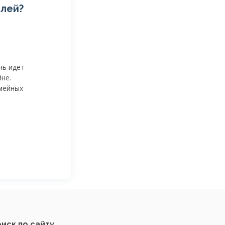
елей?
чь идет
не.
емейных
иск по сайту