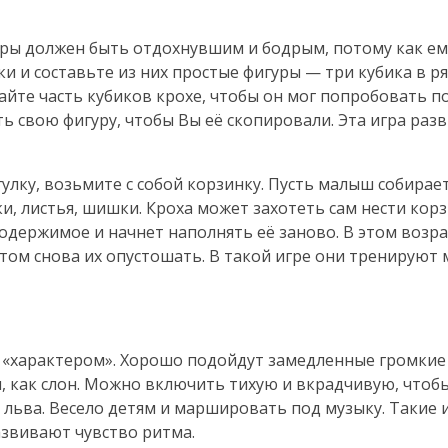
гры должен быть отдохнувшим и бодрым, потому как ем
и и составьте из них простые фигуры — три кубика в ря
Дайте часть кубиков крохе, чтобы он мог попробовать п
ть свою фигуру, чтобы Вы её скопировали. Эта игра раз
улку, возьмите с собой корзинку. Пусть малыш собирае
, листья, шишки. Кроха может захотеть сам нести корз
содержимое и начнет наполнять её заново. В этом возр
отом снова их опустошать. В такой игре они тренируют
с «характером». Хорошо подойдут замедленные громкие
, как слон. Можно включить тихую и вкрадчивую, чтоб
 льва. Весело детям и маршировать под музыку. Такие 
звивают чувство ритма.