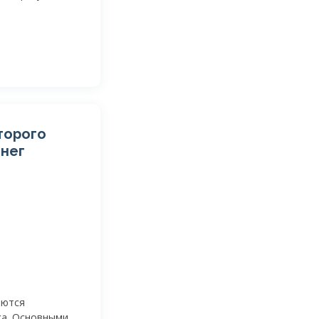
торого
нег
аются
ка. Основными