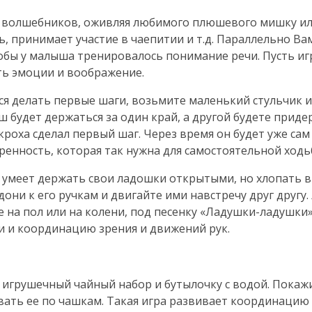
 волшебников, оживляя любимого плюшевого мишку или
ь, принимает участие в чаепитии и т.д. Параллельно Ва
обы у малыша тренировалось понимание речи. Пусть иг
ать эмоции и воображение.
ся делать первые шаги, возьмите маленький стульчик 
 будет держаться за один край, а другой будете приде
кроха сделал первый шаг. Через время он будет уже сам
еренность, которая так нужна для самостоятельной ходь
 умеет держать свои ладошки открытыми, но хлопать в
дони к его ручкам и двигайте ими навстречу друг другу.
 на пол или на колени, под песенку «
Ладушки-ладушки
 и координацию зрения и движений рук.
 игрушечный чайный набор и бутылочку с водой. Покажи
ивать ее по чашкам. Такая игра развивает координацию