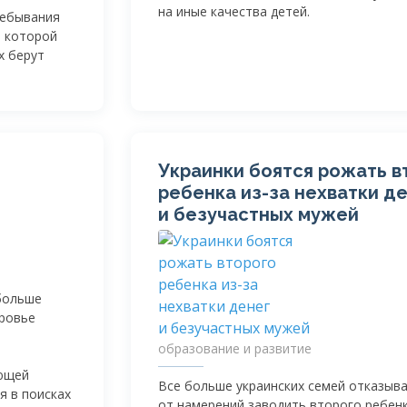
на иные качества детей.
ребывания
о которой
х берут
Украинки боятся рожать в
ребенка
из-за
нехватки де
и безучастных мужей
больше
оровье
образование и развитие
ающей
Все больше украинских семей отказыв
я в поисках
от намерений заводить второго ребен