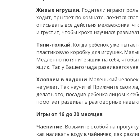
Живые игрушки.
Родители играют роль
ходит, прыгает по комнате, ложится спат
описывать все действия межвежонка, чт
и грустит, чтобы кроха научился развив
Тяни-толкай
.
Когда ребенок уже пытает
пластиковую коробку для игрушек. Малыш
Медленно потяните ящик на себя, чтобы 
ящик. Так у Вашего чада развивается ув
Хлопаем в ладоши
. Маленький человек
не умеет. Так научите! Прижмите свои ла
делать это, посадив ребенка лицом к себе
помогает развивать разговорные навыки
Игры от 16 до 20 месяцев
Чаепитие.
Возьмите с собой на прогулку
как наливать воду в чайничек, как разл