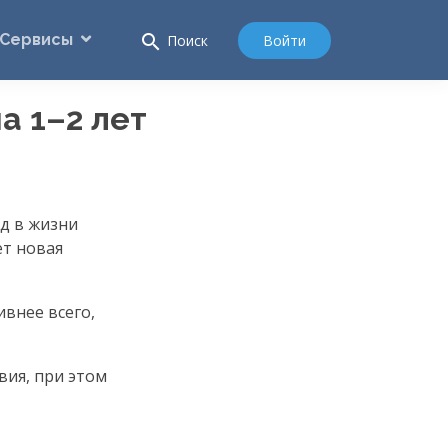
Сервисы
search
Войти
Поиск
а 1–2 лет
д в жизни
т новая
внее всего,
вия, при этом