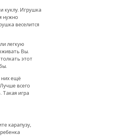
 куклу. Игрушка
м нужно
рушка веселится
или легкую
рживать Вы.
 толкать этот
бы.
 них ещё
 Лучше всего
». Такая игра
те карапузу,
 ребенка