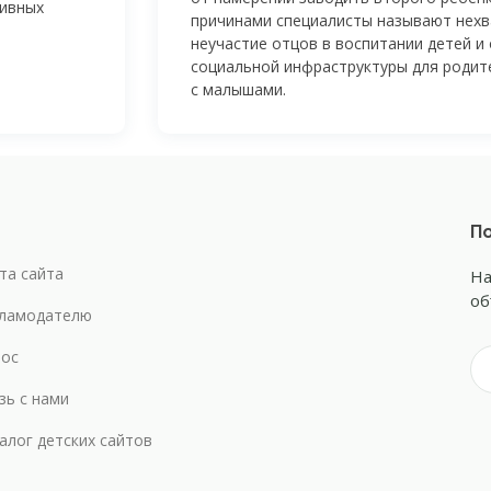
тивных
причинами специалисты называют нехва
неучастие отцов в воспитании детей и
социальной инфраструктуры для родит
с малышами.
По
та сайта
На
об
ламодателю
ос
зь с нами
алог детских сайтов