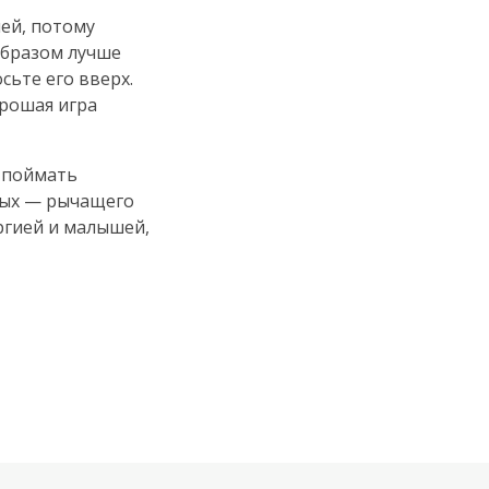
ей, потому
образом лучше
сьте его вверх.
орошая игра
— поймать
ных — рычащего
ргией и малышей,