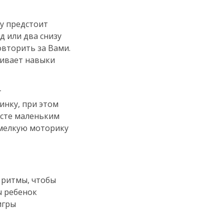
у предстоит
д или два снизу
овторить за Вами.
вивает навыки
т
инку, при этом
асте маленьким
 мелкую моторику
 ритмы, чтобы
ы ребенок
игры