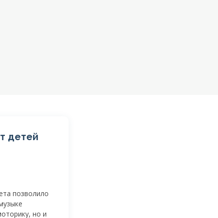
т детей
ета позволило
музыке
моторику, но и