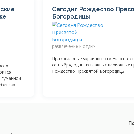
нские
Сегодня Рождество Прес
ке
Богородицы
развлечение и отдых
Православные украинцы отмечают в эт
сентября, один из главных церковных 
кого
Рождество Пресвятой Богородицы.
тоится
о гуманной
ебенка».
По