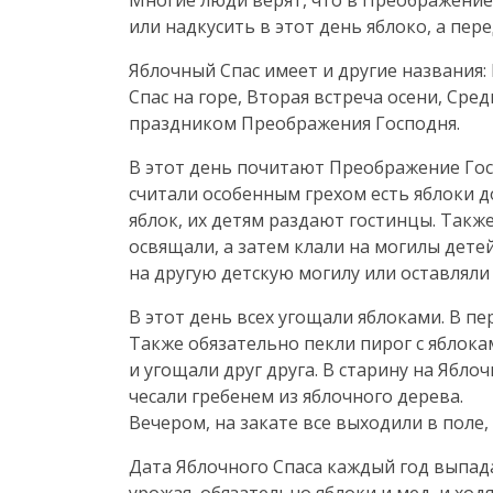
Многие люди верят, что в Преображение 
или надкусить в этот день яблоко, а пер
Яблочный Спас имеет и другие названия:
Спас на горе, Вторая встреча осени, Сре
праздником Преображения Господня.
В этот день почитают Преображение Госп
считали особенным грехом есть яблоки до
яблок, их детям раздают гостинцы. Также
освящали, а затем клали на могилы детей
на другую детскую могилу или оставляли 
В этот день всех угощали яблоками. В пе
Также обязательно пекли пирог с яблока
и угощали друг друга. В старину на Ябло
чесали гребенем из яблочного дерева.
Вечером, на закате все выходили в поле,
Дата Яблочного Спаса каждый год выпада