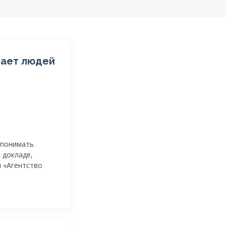
лает людей
 понимать
в докладе,
и «Агентство