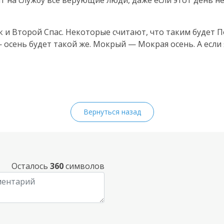
ят на службу все верующие люди, даже если этот день н
ак и Второй Спас. Некоторые считают, что таким будет 
 — осень будет такой же. Мокрый — Мокрая осень. А если
Вернуться назад
Осталось
360
символов