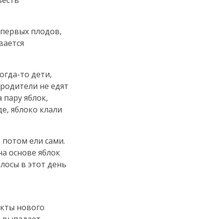
ъесть
 первых плодов,
вается
огда-то
дети,
 родители не едят
 пару яблок,
де, яблоко клали
 потом ели сами.
на основе яблок
олосы в этот день
укты нового