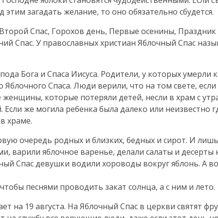
Господне яблоки становятся чудодейственными. Если с
ед этим загадать желание, то оно обязательно сбудется.
 Второй Спас, Горохов день, Первые осенины, Праздник
дний Спас. У православных христиан Яблочный Спас назы
ода Бога и Спаса Иисуса. Родители, у которых умерли
к
 Яблочного Спаса. Люди верили, что на том свете, если
 женщины, которые потеряли детей, несли в храм с утра
. Если же могила ребенка была далеко или неизвестно г
в храме.
рвую очередь родных и близких, бедных и сирот. И лишь
ми, варили яблочное варенье, делали салаты и десерты 
чный Спас девушки водили хороводы вокруг яблонь. А в
 чтобы песнями проводить закат солнца, а с ним и лето.
ет на 19 августа. На Яблочный Спас в церкви святят фр