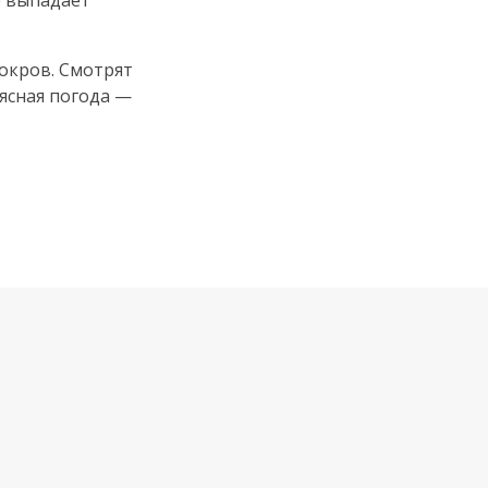
е выпадает
Покров. Смотрят
 ясная погода —