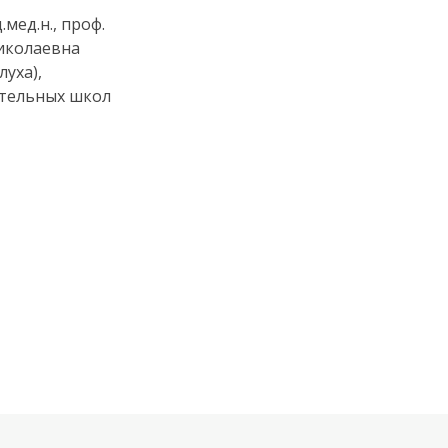
мед.н., проф.
иколаевна
уха),
ательных школ