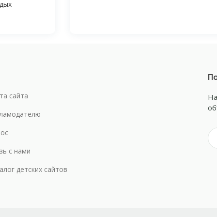
тдых
По
та сайта
На
об
ламодателю
ос
зь с нами
алог детских сайтов