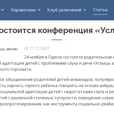
Статьи
Справочник
Клуб увлечений
состоится конференция «Ус
21.11.2007
24 ноября в Одессе состоится родительская
 адаптации детей с проблемами слуха и речи «Услышь м
ого горсовета.
ся: объединение родителей
детей-инвалидов
; популяр
ть научить глухого ребенка говорить на основе вибр
социальной адаптации детей с недостатками слуха и ре
ей с различной степенью тугоухости; освещение совр
лухопротезирования, как инструмента
социально-реаб