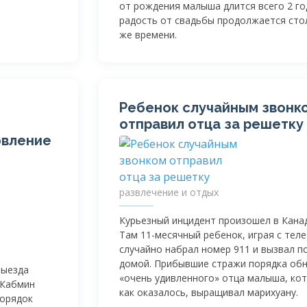
от рождения малыша длится всего 2 го
радость от свадьбы продолжается сто
же времени.
Ребенок случайным звонк
отправил отца за решетку
овление
развлечение и отдых
Курьезный инцидент произошел в Канад
Там
11-месячный
ребенок, играя с тел
случайно набрал номер 911 и вызвал п
домой. Прибывшие стражи порядка об
выезда
«очень удивленного» отца малыша, ко
 Кабмин
как оказалось, выращивал марихуану.
порядок