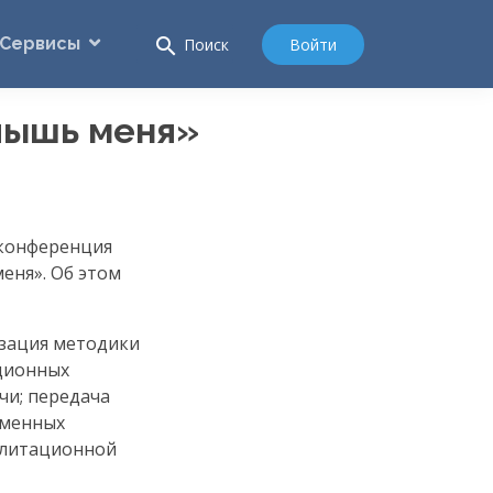
Сервисы
search
Войти
Поиск
лышь меня»
 конференция
еня». Об этом
изация методики
ационных
чи; передача
еменных
илитационной