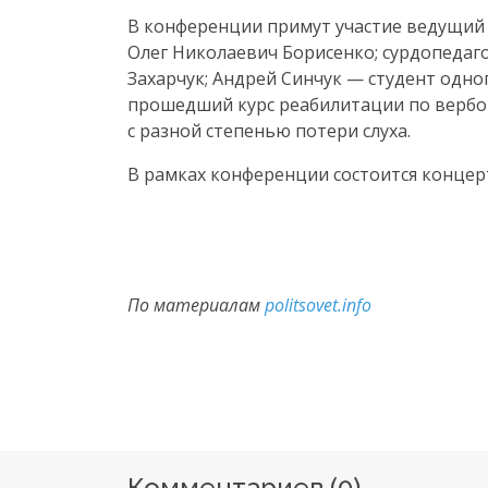
В конференции примут участие ведущий х
Олег Николаевич Борисенко; сурдопеда
Захарчук; Андрей Синчук — студент одног
прошедший курс реабилитации по вербо
с разной степенью потери слуха.
В рамках конференции состоится концерт
По материалам
politsovet.info
Комментариев (
0
)