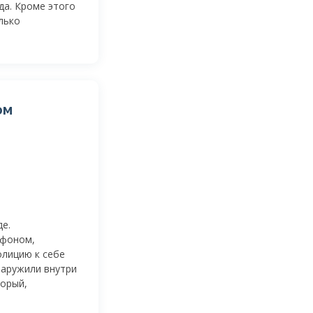
да. Кроме этого
лько
ом
е.
ефоном,
олицию к себе
наружили внутри
торый,