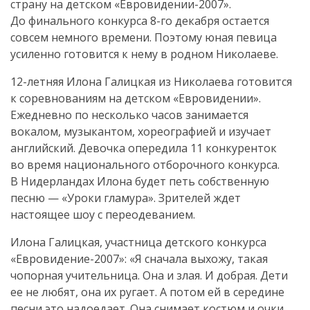
страну на детском «
Евровидении-2007
».
До финального конкурса
8-го
декабря остается
совсем немного времени. Поэтому юная певица
усиленно готовится к нему в родном Николаеве.
12-летняя
Илона Галицкая из Николаева готовится
к соревнованиям на детском «Евровидении».
Ежедневно по несколько часов занимается
вокалом, музыкантом, хореографией и изучает
английский. Девочка опередила 11 конкуренток
во время национального отборочного конкурса.
В Нидерландах Илона будет петь собственную
песню — «Уроки гламура». Зрителей ждет
настоящее шоу с переодеванием.
Илона Галицкая, участница детского конкурса
«
Евровидение-2007
»: «Я сначала выхожу, такая
чопорная учительница. Она и злая. И добрая. Дети
ее не любят, она их ругает. А потом ей в середине
песни это надоедает. Она снимает костюм и очки,