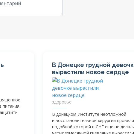
ть
В Донецке грудной девочк
вырастили новое сердце
священное
здоровье
в питания.
защитить
В донецком Институте неотложной
и восстановительной хирургии провели
подобной которой в СНГ еще не делали
четырехмесячной киевлянке вырастили