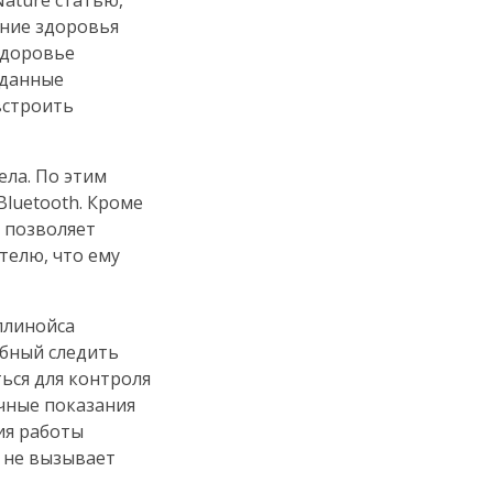
ature статью,
яние здоровья
здоровье
 данные
встроить
ела. По этим
luetooth. Кроме
е позволяет
телю, что ему
ллинойса
обный следить
ься для контроля
чные показания
ия работы
н не вызывает