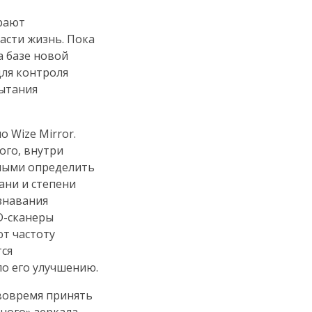
ирают
асти жизнь. Пока
На базе новой
для контроля
пытания
 Wize Mirror.
ного, внутри
бными определить
ани и степени
знавания
D-сканеры
т частоту
тся
по его улучшению.
вовремя принять