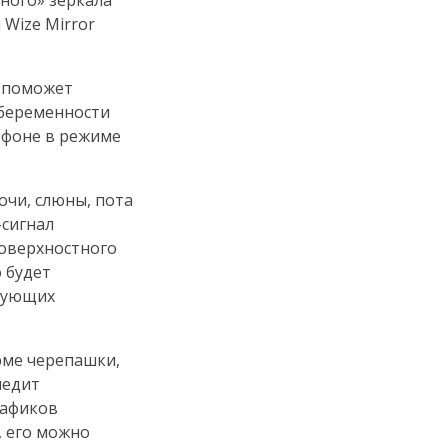
ного» зеркала
 Wize Mirror
й поможет
 беременности
тфоне в режиме
очи, слюны, пота
-сигнал
поверхностного
о будет
твующих
рме черепашки,
ледит
рафиков
, его можно