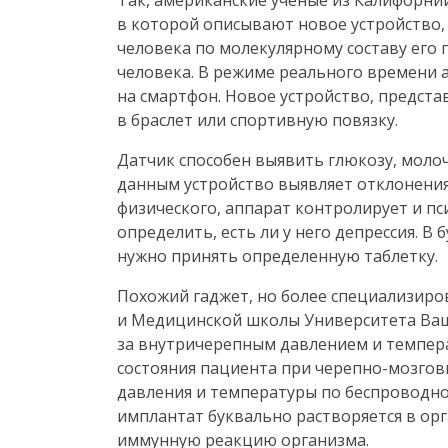
Так, американские ученые из Калифорни
в которой описывают новое устройство,
человека по молекулярному составу его 
человека. В режиме реального времени 
на смартфон. Новое устройство, предст
в браслет или спортивную повязку.
Датчик способен выявить глюкозу, молоч
данным устройство выявляет отклонения
физического, аппарат контролирует и пс
определить, есть ли у него депрессия. 
нужно принять определенную таблетку.
Похожий гаджет, но более специализиро
и Медицинской школы Университета Ваш
за внутричерепным давлением и темпера
состояния пациента при
черепно-мозгов
давления и температуры по беспроводно
имплантат буквально растворяется в орг
иммунную реакцию организма.