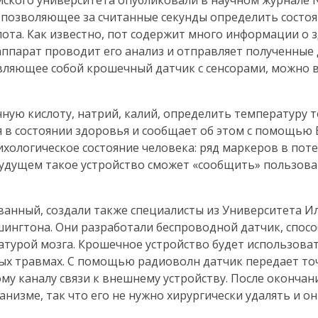
йского университета опубликовали в научном журнале N
 позволяющее за считанные секунды определить состо
пота. Как известно, пот содержит много информации о 
аппарат проводит его анализ и отправляет полученные
авляющее собой крошечный датчик с сенсорами, можно 
ную кислоту, натрий, калий, определить температуру т
 в состоянии здоровья и сообщает об этом с помощью B
ихологическое состояние человека: ряд маркеров в пот
В будущем такое устройство сможет «сообщить» пользова
ванный, создали также специалисты из Университета И
ингтона. Они разработали беспроводной датчик, спос
турой мозга. Крошечное устройство будет использоват
ых
травмах. С помощью радиоволн датчик передает то
му каналу связи к внешнему устройству. После окончан
анизме, так что его не нужно хирургически удалять и о