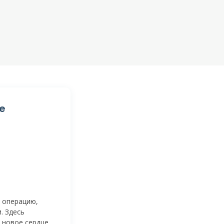
е
 операцию,
. Здесь
 новое сердце.