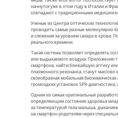
меры. Также Wize Mirror поспособствует
начнутся уже в этом году в Италии и Фра
совпадают с традиционными медицинск
Ученые из Центра оптических технолог
проводить самые разные
молекулярно-б
и слежения за уровнем сахара в крови. 
реального времени.
Такая система позволяет определять сос
или выдыхаемого воздуха. Приложение т
смартфона, найти ближайшую аптеку или
плазмонного резонанса, станут массово и
своеобразная мобильная биохимическая
громоздких установок
SPR-диагностики
,
Одним из самых оригинальных разработ
определяющим состояние здоровья младе
за температурой тела малыша, дыхание
на смартфон родителям через специально