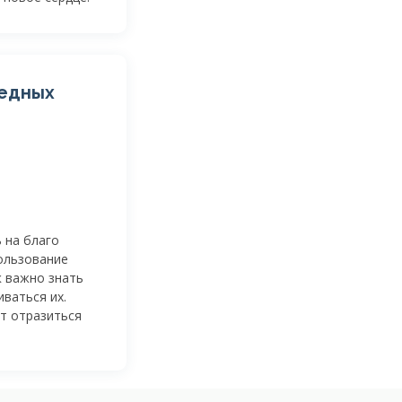
редных
 на благо
ользование
к важно знать
ваться их.
т отразиться