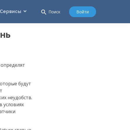
Сервисы
search
Войти
Поиск
нь
 определят
которые будут
т
их неудобств.
в условиях
датчики