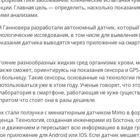
 профилактике заболеваний. Клинические испытания «ум
нции. Главная цель — определить, насколько показания
ими анализами.
ий Ганновера разработали автономный датчик, которы
иологические
исследования, в том числе для выявления
Показания датчика выводятся через приложение на смар
тояние разнообразных жидких сред организма: крови, м
акже сможет, ориентируясь на показания сенсора и
GPS
 больницу. Такие сенсоры, основанные на технологии 
спользоваться уже в этом году. Ученые говорят, что эт
 лаборатория в смартфоне, работающая не хуже сущес
 притом что стоит она в разы дешевле.
ок стали ползунки с миниатюрным датчиком Mimo в фо
нца. Технология, созданная инженерами из Бостона, с
м и движением и пересылает всю информацию в виде г
е приложение для Android или IOS. Если датчик мешает