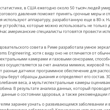
 статистике, в США ежегодно около 50 тысяч людей ум
озгового давления поможет принять срочные меры и сп
я используют аппаратуру, разработанную еще в
80-х
. 
 устройства, которые можно использовать не только 
Сейчас американские специалисты готовятся провести ис
овательского совета в Риме разработала умное зеркало
ems Engineering, хотя с виду оно не отличается от обыч
пектральными камерами и газовыми сенсорами, спосо
оз осуществляется за счет анализа мимики, жировой тк
 разные датчики: программное обеспечение для распо
соры берут образцы дыхания и определяют его состав.
3
олебания веса, а мультиспектральные камеры оцениваю
обина. В результате анализа данных, который проводи
 данные о состоянии здоровья, а также рекомендации 
елям заранее узнать о развивающемся заболевании и 