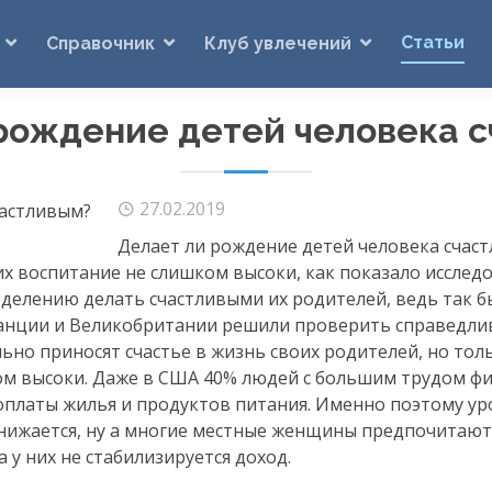
Статьи
Справочник
Клуб увлечений
рождение детей человека 
27.02.2019
Делает ли рождение детей человека счаст
 их воспитание не слишком высоки, как показало исслед
делению делать счастливыми их родителей, ведь так б
ранции и Великобритании решили проверить справедли
ьно приносят счастье в жизнь своих родителей, но толь
ком высоки. Даже в США 40% людей с большим трудом ф
оплаты жилья и продуктов питания. Именно поэтому у
снижается, ну а многие местные женщины предпочитаю
 у них не стабилизируется доход.