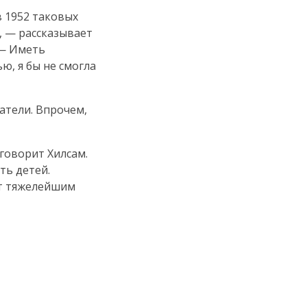
в 1952 таковых
у, — рассказывает
 — Иметь
ю, я бы не смогла
атели. Впрочем,
говорит Хилсам.
ть детей.
ет тяжелейшим