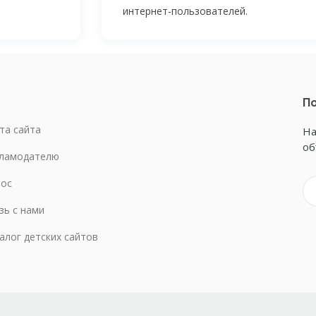
интернет-пользователей
.
По
та сайта
На
об
ламодателю
ос
зь с нами
алог детских сайтов