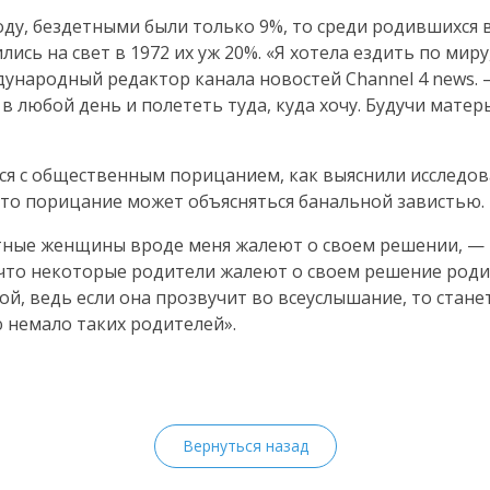
оду, бездетными были только 9%, то среди родившихся 
ились на свет в 1972 их уж 20%. «Я хотела ездить по мир
ународный редактор канала новостей Channel 4 news.
 любой день и полететь туда, куда хочу. Будучи матерь
я с общественным порицанием, как выяснили исследов
это порицание может объясняться банальной завистью.
етные женщины вроде меня жалеют о своем решении, — 
 что некоторые родители жалеют о своем решение роди
ой, ведь если она прозвучит во всеуслышание, то стан
 немало таких родителей».
Вернуться назад