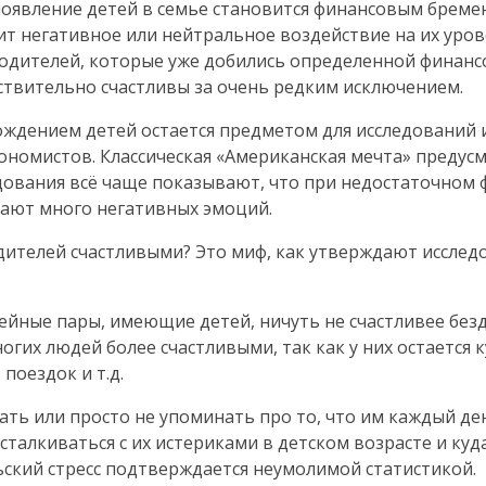
 появление детей в семье становится финансовым бреме
ит негативное или нейтральное воздействие на их урове
родителей, которые уже добились определенной финан
йствительно счастливы за очень редким исключением.
ождением детей остается предметом для исследований и
кономистов. Классическая «Американская мечта» предус
дования всё чаще показывают, что при недостаточном
вают много негативных эмоций.
дителей счастливыми? Это миф, как утверждают исслед
ейные пары, имеющие детей, ничуть не счастливее без
огих людей более счастливыми, так как у них остается 
поездок и т.д.
ть или просто не упоминать про то, что им каждый де
 сталкиваться с их истериками в детском возрасте и ку
ский стресс подтверждается неумолимой статистикой.