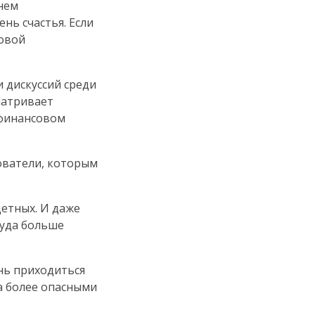
нем
нь счастья. Если
совой
 дискуссий среди
матривает
 финансовом
ователи, которым
детных. И даже
куда больше
нь приходиться
да более опасными