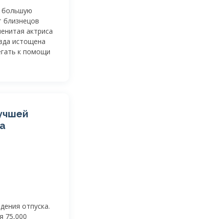
ь большую
т близнецов
енитая актриса
езда истощена
егать к помощи
лучшей
ка
дения отпуска.
я 75,000