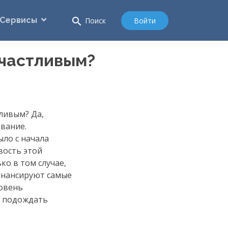
Сервисы
search
Войти
Поиск
счастливым?
ливым? Да,
ование.
ыло с начала
вость этой
ко в том случае,
инансируют самые
ровень
т подождать