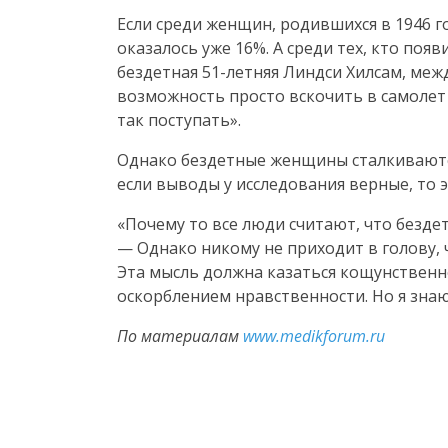
Если среди женщин, родившихся в 1946 г
оказалось уже 16%. А среди тех, кто появ
бездетная
51-летняя
Линдси Хилсам, межд
возможность просто вскочить в самолет в
так поступать».
Однако бездетные женщины сталкиваютс
если выводы у исследования верные, то 
«Почему то все люди считают, что безд
— Однако никому не приходит в голову,
Эта мысль должна казаться кощунственн
оскорблением нравственности. Но я знаю
По материалам
www.medikforum.ru