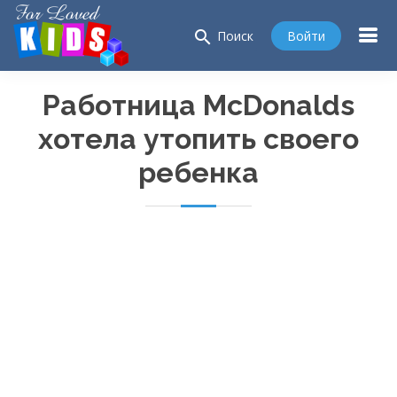
search
Войти
Поиск
Работница McDonalds
хотела утопить своего
ребенка