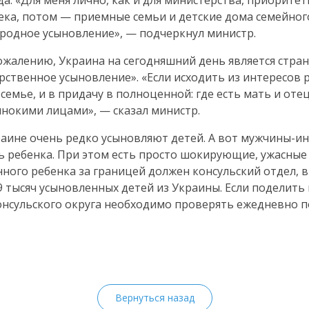
а. «Для меня лично, как и для министерства, приорите
ка, потом — приемные семьи и детские дома семейног
ародное усыновление», — подчеркнул министр.
сожалению, Украина на сегодняшний день является
стра
рственное усыновление». «Если исходить из интересов р
семье, и в придачу в полноценной: где есть мать и оте
инокими лицами», — сказал министр.
раине очень редко усыновляют детей. А вот
мужчины-ин
 ребенка. При этом есть просто шокирующие, ужасные
ого ребенка за границей должен консульский отдел, 
9 тысяч усыновленных детей из Украины. Если поделить 
консульского округа необходимо проверять ежедневно п
Вернуться назад