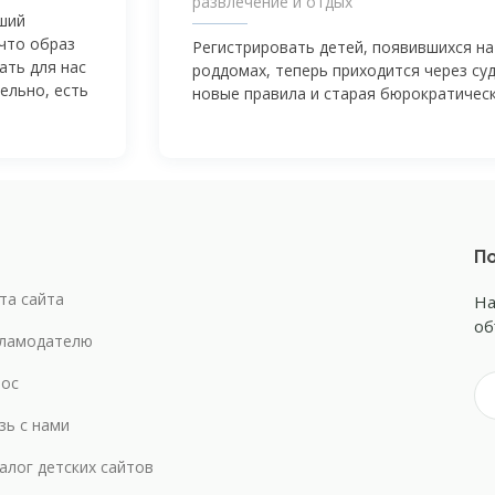
развлечение и отдых
ший
 что образ
Регистрировать детей, появившихся на 
ать для нас
роддомах, теперь приходится через су
ельно, есть
новые правила и старая бюрократическ
По
та сайта
На
об
ламодателю
ос
зь с нами
алог детских сайтов