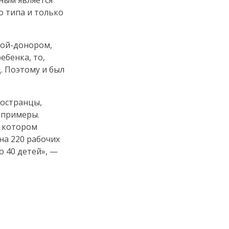
тным является
о типа и только
ной-донором
,
ебенка, то,
ц. Поэтому и был
остранцы
,
 примеры.
в котором
на 220 рабочих
о 40 детей», —