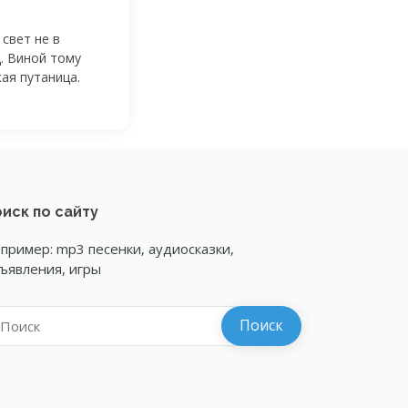
свет не в
д. Виной тому
ая путаница.
иск по сайту
пример: mp3 песенки, аудиосказки,
ъявления, игры