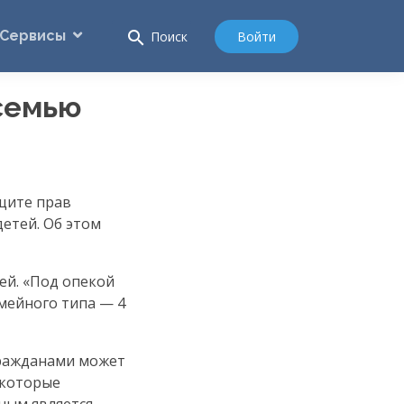
Сервисы
search
Войти
Поиск
 семью
щите прав
детей. Об этом
ей. «Под опекой
емейного типа — 4
гражданами может
 которые