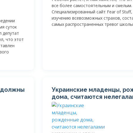
все более самостоятельным и смелым.
Специализированный сайт Fear of Stuff
изучению всевозможных страхов, соста
ведении
самых распространенных тревог школь
мя суток
л депутат
л, что этот
ставлен
вого
е должны
Украинские младенцы, р
дома, считаются нелегал