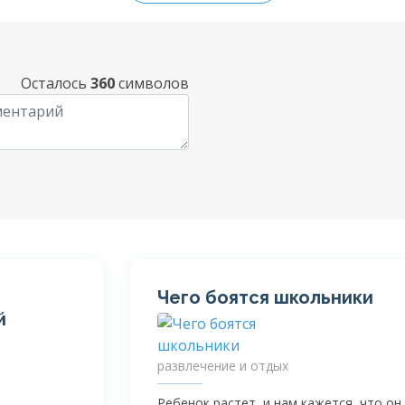
Осталось
360
символов
Чего боятся школьники
й
развлечение и отдых
Ребенок растет, и нам кажется, что он