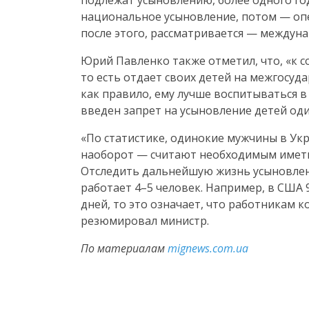
подлежат усыновлению, более одного год
национальное усыновление, потом — опе
после этого, рассматривается — междун
Юрий Павленко также отметил, что, «к 
то есть отдает своих детей на межгосуда
как правило, ему лучше воспитываться в 
введен запрет на усыновление детей од
«По статистике, одинокие мужчины в Ук
наоборот — считают необходимым иметь
Отследить дальнейшую жизнь усыновленн
работает 4–5 человек. Например, в США 
дней, то это означает, что работникам 
резюмировал министр.
По материалам
mignews.com.ua