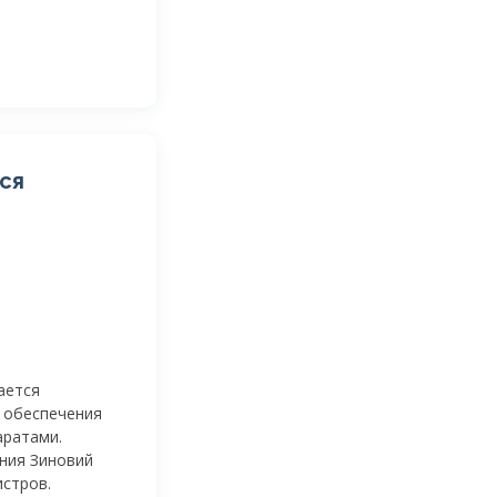
ся
ается
 обеспечения
аратами.
ния Зиновий
стров.