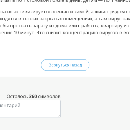
имать по 1 столовой ложке в день, детям — по 1 чайной
ппа не активизируется осенью и зимой, а живет рядом с 
ходятся в тесных закрытых помещениях, а там вирус на
обы прогнать заразу из дома или с работы, квартиру и 
чение 10 минут. Это снизит концентрацию вирусов в воз
Вернуться назад
Осталось
360
символов