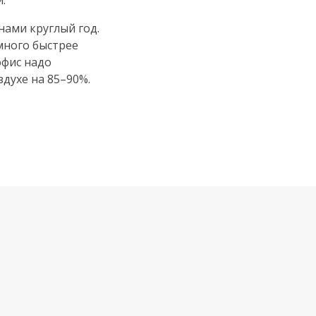
.
нами круглый год.
много быстрее
офис надо
духе на 85–90%.