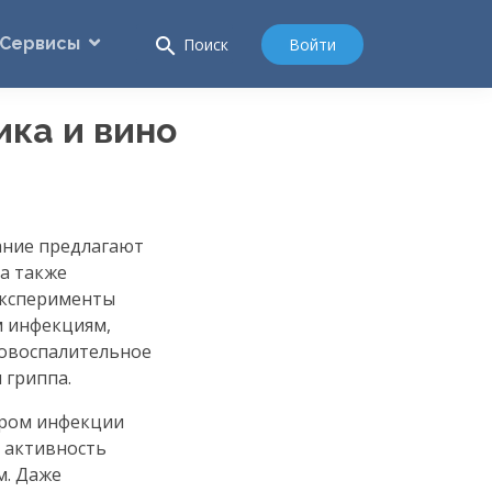
Сервисы
search
Войти
Поиск
ика и вино
тание предлагают
 а также
 Эксперименты
м инфекциям,
вовоспалительное
 гриппа.
пором инфекции
 активность
м. Даже