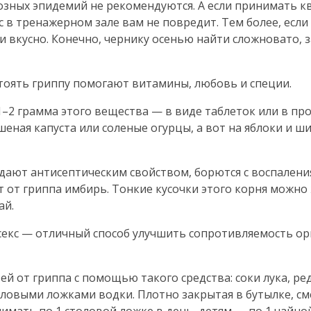
зных эпидемий не рекомендуются. А если принимать к
ас в тренажерном зале вам не повредит. Тем более, есл
и вкусно. Конечно, чернику осенью найти сложновато, з
стоять гриппу помогают витамины, любовь и специи.
1–2 грамма этого вещества — в виде таблеток или в про
шеная капуста или соленые огурцы, а вот на яблоки и 
дают антисептическим свойством, борются с воспален
т от гриппа имбирь. Тонкие кусочки этого корня можно
ай.
 секс — отличный способ улучшить сопротивляемость ор
ей от гриппа с помощью такого средства: соки лука, ре
оловыми ложками водки. Плотно закрытая в бутылке, с