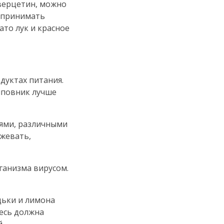
верцетин, можно
и принимать
ато лук и красное
дуктах питания.
шиповник лучше
иями, различными
 жевать,
ганизма вирусом.
дьки и лимона
месь должна