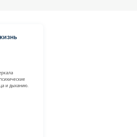
жизнь
еркала
психические
ца и дыханию.