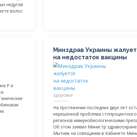
ых недугов
цвете волос
Минздрав Украины жалует
на недостаток вакцины
на Р и
ка
здоровье
ганические
рбиновая
На протяжении последних двух лет ост
ия.
нерешенной проблема стопроцентного
регионов иммунобиологическими преп
Об этом заявил Министр здравоохране
Мытник на совещании в Кабинете Мини