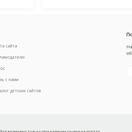
По
та сайта
На
об
ламодателю
ос
зь с нами
алог детских сайтов
те возможно только при наличии ссылки на портал.