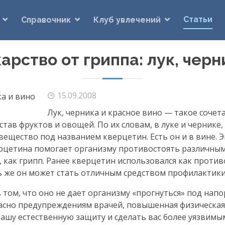
Статьи
Справочник
Клуб увлечений
арство от гриппа: лук, черн
15.09.2008
Лук, черника и красное вино — такое соче
ав фруктов и овощей. По их словам, в луке и чернике,
 вещество под названием кверцетин. Есть он и в вине.
ерцетина помогает организму противостоять различны
, как грипп. Ранее кверцетин использовался как проти
ь же он может стать отличным средством профилактики
в том, что оно не дает организму «прогнуться» под на
асно предупреждениям врачей, повышенная физическая
ашу естественную защиту и сделать вас более уязвимы