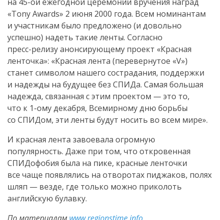
на
45-ой
ежегодной церемонии вручения наград
«Tony Awards» 2 июня 2000 года. Всем номинантам
и участникам было предложено (и довольно
успешно) надеть такие ленты. Согласно
пресс-релизу
анонсирующему проект «Красная
ленточка»: «Красная лента (перевернутое «V»)
станет символом нашего сострадания, поддержки
и надежды на будущее без СПИДа. Самая большая
надежда, связанная с этим проектом — это то,
что к
1-ому
декабря, Всемирному дню борьбы
со СПИДом, эти ленты будут носить во всем мире».
И красная лента завоевала огромную
популярность. Даже при том, что откровенная
СПИДофобия была на пике, красные ленточки
все чаще появлялись на отворотах пиджаков, полях
шляп — везде, где только можно приколоть
английскую булавку.
По материалам
www.regionstime.info