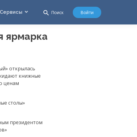
Сервисы
search
Войти
Поиск
я ярмарка
ый» открылась
 ожидают книжные
по ценам
глые столы»
тным президентом
ов»