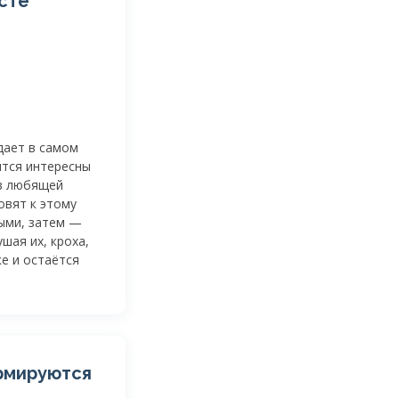
сте
дает в самом
ятся интересны
 в любящей
овят к этому
ыми, затем —
шая их, кроха,
ке и остаётся
рмируются