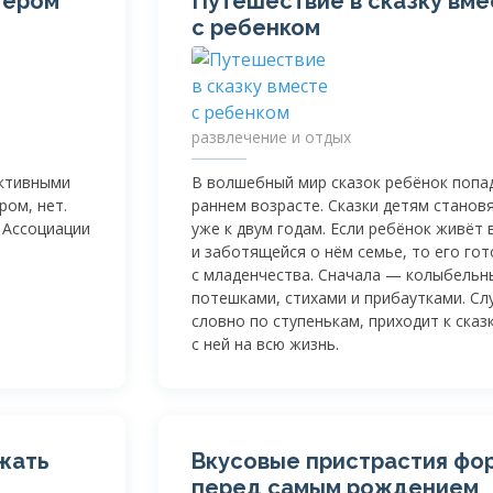
тером
Путешествие в сказку вме
с ребенком
развлечение и отдых
ективными
В волшебный мир сказок ребёнок попа
ром, нет.
раннем возрасте. Сказки детям станов
 Ассоциации
уже к двум годам. Если ребёнок живёт
и заботящейся о нём семье, то его гот
с младенчества. Сначала — колыбельн
потешками, стихами и прибаутками. Слу
словно по ступенькам, приходит к сказ
с ней на всю жизнь.
жать
Вкусовые пристрастия фо
перед самым рождением