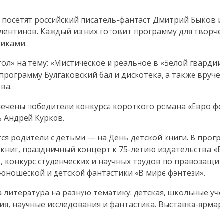
 посетят российский
писатель-фантаст
Дмитрий Быков и
лентинов. Каждый из них готовит программу для творч
никами
.
тол» на тему: «Мистическое и реальное в «Белой гвард
программу Булгаковский бал и дискотека, а также вруч
ва.
тмечены победители конкурса короткого романа «Евро
ф
ь Андрей Курков.
ся родители с детьми — на День детской книги. В прог
 книг, праздничный концерт к
75-летию
издательства «В
в
, конкурс студенческих и научных трудов по правозащ
юношеской и детской фантастики «В мире фэнтези».
 литература на разную тематику: детская, школьные уч
я, научные исследования и фантастика.
Выставка-ярма