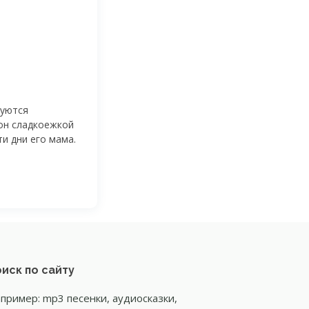
руются
 он сладкоежкой
ти дни его мама.
иск по сайту
пример: mp3 песенки, аудиосказки,