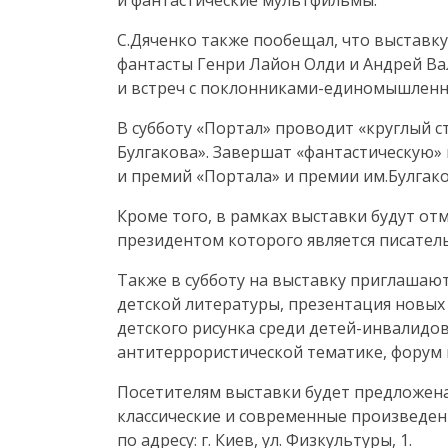
и фантастические мультфильмы.
С.Дяченко также пообещал, что выставку
фантасты Генри Лайон Олди и Андрей Ва
и встреч с
поклонниками-единомышлен
В субботу «Портал» проводит «круглый с
Булгакова». Завершат «фантастическую» 
и премий «Портала» и премии им.Булгако
Кроме того, в рамках выставки будут о
президентом которого является писател
Также в субботу на выставку приглашают
детской литературы, презентация новых
детского рисунка среди
детей-инвалидо
антитеррористической тематике, форум 
Посетителям выставки будет предложена
классические и современные произведени
по адресу: г. Киев, ул. Физкультуры, 1.