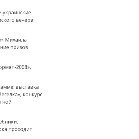
 украинские
еского вечера
ии» Михаила
ение призов
ормат-2008
»,
рамме: выставка
еселка», конкурс
итной
ебники,
рка
проходит