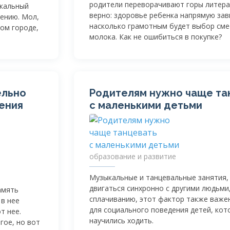
родители переворачивают горы литера
икальный
верно: здоровье ребенка напрямую зав
ению. Мол,
насколько грамотным будет выбор смес
ом городе,
молока. Как не ошибиться в покупке?
ельно
Родителям нужно чаще та
ения
с маленькими детьми
образование и развитие
Музыкальные и танцевальные занятия,
двигаться синхронно с другими людьми
амять
сплачиванию, этот фактор также важе
 в нее
для социального поведения детей, кот
т нее.
научились ходить.
гое, но вот