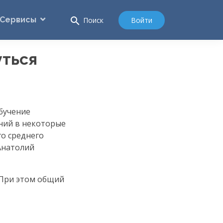
Сервисы
search
Войти
Поиск
ться
бучение
ений в некоторые
о среднего
Анатолий
. При этом общий