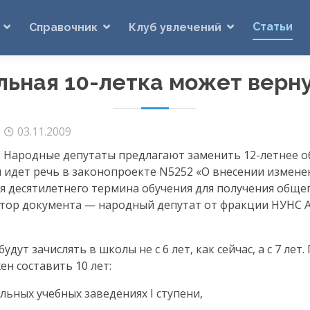
Статьи
Справочник
Клуб увлечений
льная
10-летка
может верну
03.11.2009
Народные депутаты предлагают заменить
12-летнее
о
ом идет речь в законопроекте N5252 «О внесении измен
 десятилетнего термина обучения для получения общег
 Автор документа — народный депутат от фракции НУНС 
дут зачислять в школы не с 6 лет, как сейчас, а с 7 лет
н составить 10 лет:
ельных учебных заведениях I ступени,