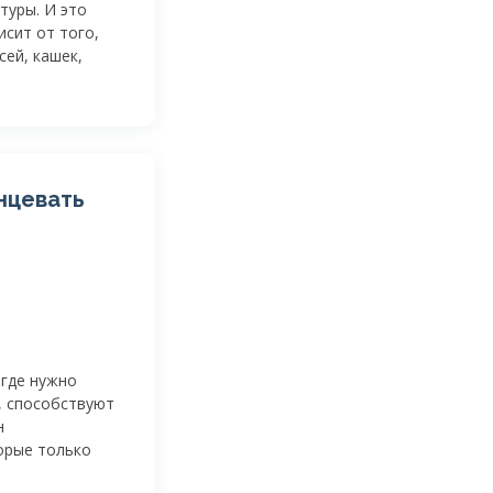
туры. И это
исит от того,
ей, кашек,
нцевать
 где нужно
, способствуют
н
орые только