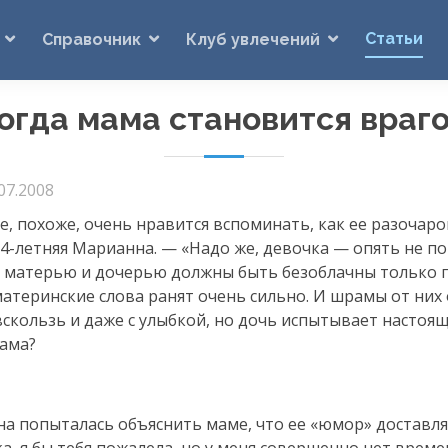
Статьи
Справочник
Клуб увлечений
огда мама становится враг
07.2008
, похоже, очень нравится вспоминать, как ее разочар
4-летняя
Марианна. — «Надо же, девочка — опять не по
 матерью и дочерью должны быть безоблачны только п
материнские слова ранят очень сильно. И шрамы от них
вскользь и даже с улыбкой, но дочь испытывает настоя
мама?
а попыталась объяснить маме, что ее «юмор» доставля