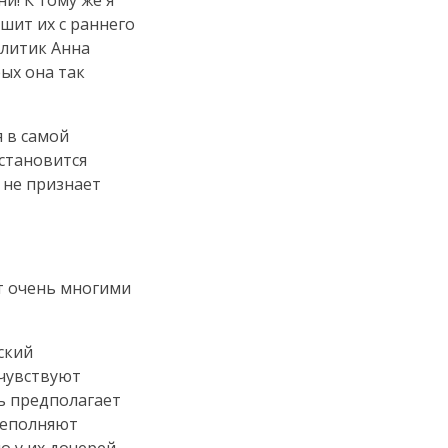
и! К тому же я
шит их с раннего
алитик Анна
ых она так
я в самой
становится
 не признает
т очень многими
ский
 чувствуют
ь предполагает
реполняют