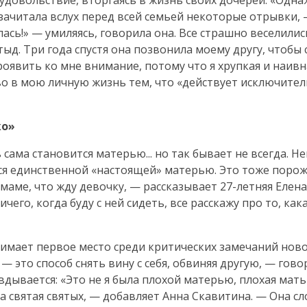
довольствие, вторгаясь в жизнь своих дочерей. «Одна
 зачитала вслух перед всей семьей некоторые отрывки,
ась!» — умиляясь, говорила она. Все страшно веселились
тыд. Три года спустя она позвонила моему другу, чтобы
роявить ко мне внимание, потому что я хрупкая и наивн
о в мою личную жизнь тем, что «действует исключител
ко»
 сама становится матерью... но так бывает не всегда. 
ся единственной «настоящей» матерью. Это тоже поро
маме, что жду девочку, — рассказывает
27-летняя
Елена
чего, когда буду с ней сидеть, все расскажу про то, как
анимает первое место среди критических замечаний нов
— это способ снять вину с себя, обвиняя другую, — гов
дывается: «Это не я была плохой матерью, плохая мать 
а святая святых, — добавляет Анна Скавитина. — Она сл