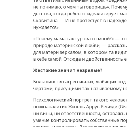
та ответила с невинным видом: «Бедняжка
не понимаю, о чем ты говоришь». Почему
детства, когда ребенок идеализирует ма
Скавитина. — И не протестует в надежде
нуждается».
«Почему мама так сурова со мной?» — эт
природе материнской любви, — рассказы
для матери зеркалом, в котором та види
в себе самой. Отсюда и двойственность е
Жестокие значит незрелые?
Большинство агрессивных, любящих под
чертами, присущими так называемому н
Психологический портрет такого челове
психоаналитик Жизель
Аррус-Ревиди
(Gis
ни вины, ни ответственности, оставаяс
умение контролировать собственные пор