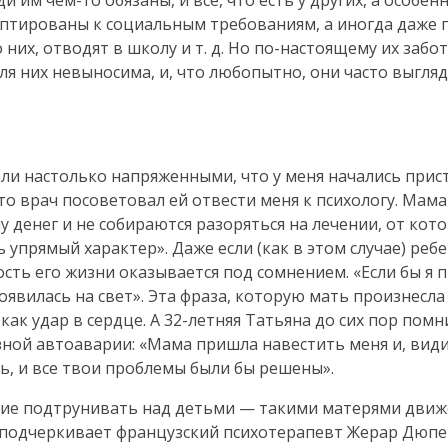
юди им
чем-то
обязаны, и все, что есть у других, а особен
даптированы к социальным требованиям, а иногда даже
 них, отводят в школу и т. д. Но
по-настоящему
их забо
для них невыносима, и, что любопытно, они часто выгля
али настолько напряженными, что у меня начались прис
то
врач посоветовал ей отвести меня к психологу. Мама
му денег и не собираются разоряться на лечении, от кот
ь упрямый характер». Даже если (как в этом случае) реб
сть его жизни оказывается под сомнением. «Если бы я
появилась на свет». Эта фраза, которую мать произнесл
как удар в сердце. А
32-летняя
Татьяна до сих пор помни
зной автоаварии: «Мама пришла навестить меня и, вид
ть
, и все твои проблемы были бы решены».
ие подтрунивать над детьми — такими матерями движе
 подчеркивает французский психотерапевт Жерар Дюпе