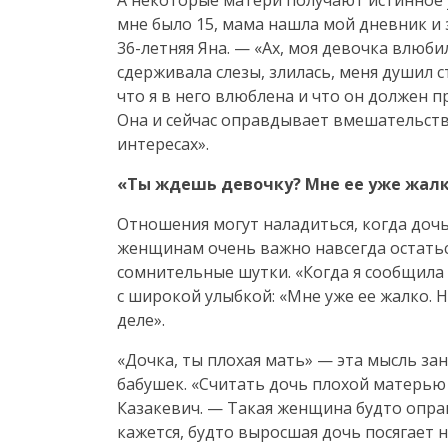
А некоторые матери получают истинное у
мне было 15, мама нашла мой дневник и
36-летняя
Яна. — «Ах, моя девочка влюбил
сдерживала слезы, злилась, меня душил с
что я в него влюблена и что он должен п
Она и сейчас оправдывает вмешательств
интересах».
«Ты ждешь девочку? Мне ее уже жал
Отношения могут наладиться, когда дочь
женщинам очень важно навсегда остать
сомнительные шутки. «Когда я сообщила 
с широкой улыбкой: «Мне уже ее жалко. Ни
деле».
«Дочка, ты плохая мать» — эта мысль з
бабушек. «Считать дочь плохой матерью 
Казакевич. — Такая женщина будто оправ
кажется, будто выросшая дочь посягает н