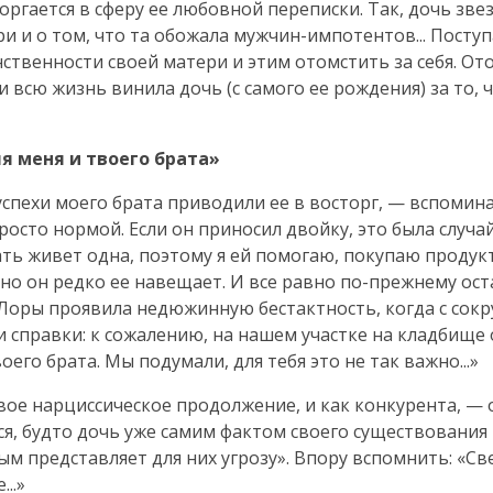
оргается в сферу ее любовной переписки. Так, дочь зве
и и о том, что та обожала
мужчин-импотентов
... Посту
нственности своей матери и этим отомстить за себя. От
всю жизнь винила дочь (с самого ее рождения) за то, ч
я меня и твоего брата»
спехи моего брата приводили ее в восторг, — вспомин
сто нормой. Если он приносил двойку, это была случай
мать живет одна, поэтому я ей помогаю, покупаю продук
 но он редко ее навещает. И все равно
по-прежнему
ост
Лоры проявила недюжинную бестактность, когда с со
и справки: к сожалению, на нашем участке на кладбище
оего брата. Мы подумали, для тебя это не так важно...»
вое нарциссическое продолжение, и как конкурента, —
я, будто дочь уже самим фактом своего существования 
ым представляет для них угрозу». Впору вспомнить: «Св
..»