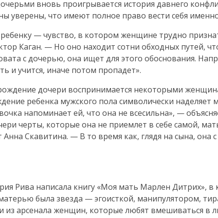
дочерьми вновь проигрывается история давнего конфли
ы уверены, что имеют полное право вести себя именно
 ребенку — чувство, в котором женщине трудно призна
ктор Каган. — Но оно находит сотни обходных путей, ч
ковата с дочерью, она ищет для этого обоснования. Напр
ь и учится, иначе потом пропадет».
е рождение дочери воспринимается некоторыми женщи
ждение ребенка мужского пола символически наделяет 
вочка напоминает ей, что она не всесильна», — объясн
чери черты, которые она не приемлет в себе самой, ма
 Анна Скавитина. — В то время как, глядя на сына, она 
рия Рива написала книгу «Моя мать Марлен Дитрих», в
 матерью была звезда — эгоисткой, манипулятором, ти
и из арсенала женщин, которые любят вмешиваться в 