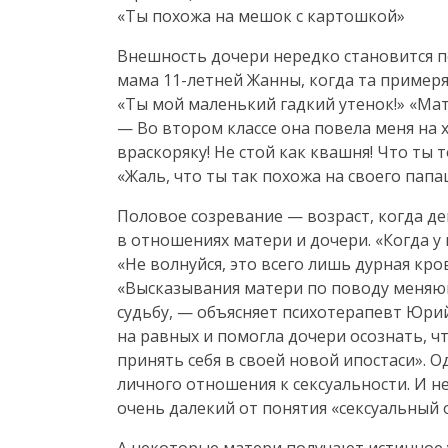
«Ты похожа на мешок с картошкой»
Внешность дочери нередко становится 
мама
11-летней
Жанны, когда та примеря
«Ты мой маленький гадкий утенок!» «Мат
— Во втором классе она повела меня на 
враскоряку! Не стой как квашня! Что ты 
«Жаль, что ты так похожа на своего папа
Половое созревание — возраст, когда д
в отношениях матери и дочери. «Когда у
«Не волнуйся, это всего лишь дурная кр
«Высказывания матери по поводу меняю
судьбу, — объясняет психотерапевт Юри
на равных и помогла дочери осознать, ч
принять себя в своей новой ипостаси». О
личного отношения к сексуальности. И н
очень далекий от понятия «сексуальный 