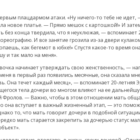
первым плацдармом атаки. «Ну
ничего-то
тебе не идет,
ла новое платье. — Прямо мешок с картошкой!» И затем
ь без конца твердила, что я неуклюжая, — вспоминает
хореографию. И все занятие грозила
из-за
двери кулаком
топаешь, как бегемот в юбке!» Спустя
какое-то
время она
шу и так мало на меня».
евочка начинает утверждать свою женственность, — н
 меня в первый раз появились месячные, она сказала м
овь. Она течет каждый месяц», — вспоминает
20-летняя
Э
щегося тела дочери во многом влияют на ее дальнейш
й Фролов. — Важно, чтобы в этом отношении мать обща
то она вступает в важный жизненный этап, — это помо
днако то, что мать говорит дочери в подобной ситуации
ередко мать старается закрепить за дочерью статус ма
объект».