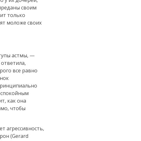
но у их дочерей,
 преданы своим
тит только
дят моложе своих
тупы астмы, —
 ответила,
орого все равно
енок
 принципиально
а спокойным
т, как она
имо, чтобы
т агрессивность,
рон (Gerard