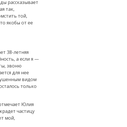
зды рассказывает
пая так,
омстить той,
то якобы от ее
ает
38-летняя
ность, а если я —
ты, звоню
ается для нее
крушенным видом
 осталось только
 отмечает Юлия
крадет частицу
ет мой,