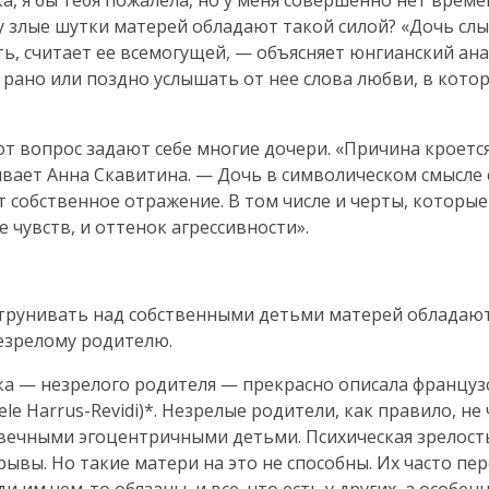
, я бы тебя пожалела, но у меня совершенно нет времен
 злые шутки матерей обладают такой силой? «Дочь слы
ть, считает ее всемогущей, — объясняет юнгианский ан
 рано или поздно услышать от нее слова любви, в котор
от вопрос задают себе многие дочери. «Причина кроетс
вает Анна Скавитина. — Дочь в символическом смысле 
т собственное отражение. В том числе и черты, которые
е чувств, и оттенок агрессивности».
трунивать над собственными детьми матерей обладаю
езрелому родителю.
ка — незрелого родителя — прекрасно описала француз
ele
Harrus-Revidi
)*. Незрелые родители, как правило, не
ь вечными эгоцентричными детьми. Психическая зрелост
ывы. Но такие матери на это не способны. Их часто пе