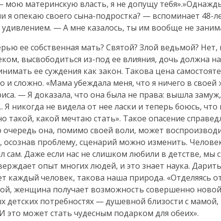
— мою материнскую власть, я не допущу тебя».»Однажд
ли я опекаю своего
сына-подростка
? — вспоминает
48-л
 удивлением. — А мне казалось, ты им вообще не заним
рью ее собственная мать? Святой? Злой ведьмой? Нет,
еком, высвободиться
из-под
ее влияния, дочь должна н
нимать ее суждения как закон. Такова цена самостояте
 и сложно. «Мама убеждала меня, что я ничего в своей
иса. — Я доказала, что она была не права: вышла замуж,
. Я никогда не видела от нее ласки и теперь боюсь, что
 такой, какой мечтаю стать». Такое опасение справедл
ю очередь она, помимо своей воли, может воспроизвод
о, осознав проблему, сценарий можно изменить. Челов
ал сам. Даже если нас не слишком любили в детстве, мы 
верждает опыт многих людей, и это знает наука. Дарить
ет каждый человек, такова наша природа. «Отделяясь о
слой, женщина получает возможность совершенно ново
х детских потребностях — душевной близости с мамой,
И это может стать чудесным подарком для обеих».