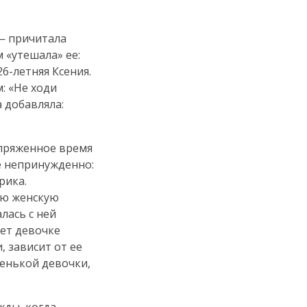
 — причитала
 «утешала» ее:
26-летняя
Ксения.
: «Не ходи
 добавляла:
апряженное время
не непринужденно:
рика.
ую женскую
лась с ней
жет девочке
, зависит от ее
ленькой девочки,