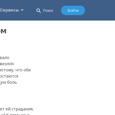
Сервисы
search
Войти
Поиск
ом
овало
везло!»
отому, что обе
 остаются
щую боль
ет ей страдания,