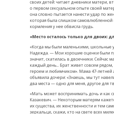
своих детей: читает дневники матери, вт
о первом сексуальном опыте своей матер
она словно пытается нанести удар по же
которая была слишком самовлюбленной и 
кормления у нее обвисла грудь.
«Место осталось только для двоих: дл
«Когда мы были маленькими, школьные у
Надежда. — Мои хорошие оценки были про
значит, скатилась в двоечники. Сейчас 
каждый день... Брат живет совсем рядом,
героем и любимчиком». Мама
47-летней
объявила дочери: «Знаешь, мы тут навел
два места — одно для меня, другое для тв
«Мать может воспринимать дочь и как с
Казакевич. — Некоторым матерям кажетс
их существа, их женственности и тем сам
зеркальце, скажи, кто на свете всех милее.