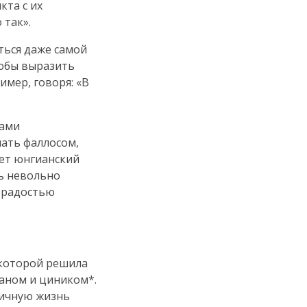
кта с их
 так».
ться даже самой
тобы выразить
имер, говоря: «В
нами
мать фаллосом,
яет юнгианский
ть невольно
с радостью
 которой решила
раном и циником*.
личную жизнь