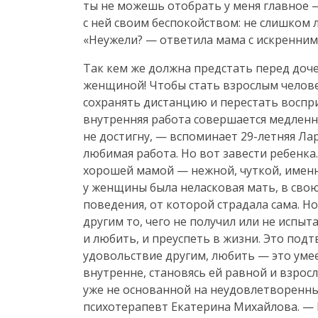
ты не можешь отобрать у меня главное 
с ней своим беспокойством: не слишком 
«Неужели? — ответила мама с искренним
Так кем же должна предстать перед доче
женщиной! Чтобы стать взрослым челов
сохранять дистанцию и перестать воспри
внутренняя работа совершается медленно
не достигну, — вспоминает
29-летняя
Лар
любимая работа. Но вот завести ребенка..
хорошей мамой — нежной, чуткой, именно
у женщины была неласковая мать, в сво
поведения, от которой страдала сама. Н
другим то, чего не получил или не испыт
и любить, и преуспеть в жизни. Это подт
удовольствие другим, любить — это уме
внутренне, становясь ей равной и взро
уже не основанной на неудовлетворенны
психотерапевт Екатерина Михайлова. — 