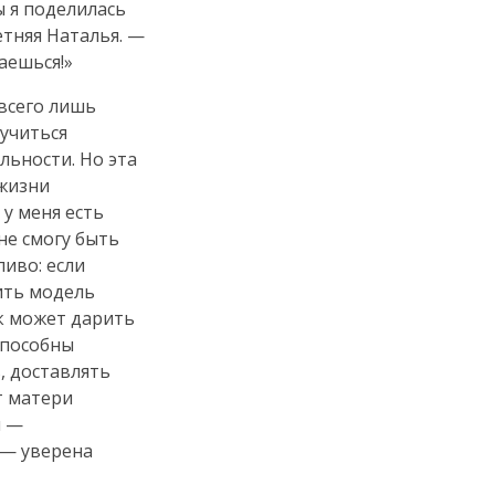
ы я поделилась
етняя
Наталья. —
аешься!»
 всего лишь
аучиться
льности. Но эта
 жизни
 у меня есть
 не смогу быть
иво: если
ить модель
ек может дарить
способны
, доставлять
т матери
й —
 — уверена