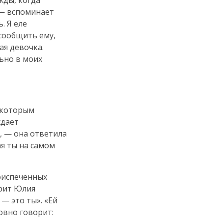
жды, когда
 — вспоминает
. Я еле
 сообщить ему,
ая девочка.
ьно в моих
Некоторым
ждает
, — она ответила
ая ты на самом
оиспеченных
орит Юлия
— это ты». «Ей
овно говорит: