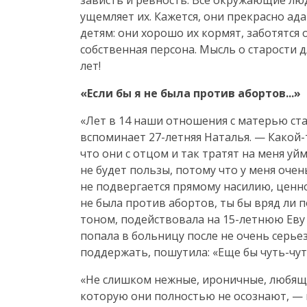
зависть и ревность. Все окружающие л
ущемляет их. Кажется, они прекрасно а
детям: они хорошо их кормят, заботятся о
собственная персона. Мысль о старости 
лет!
«Если бы я не была против абортов...»
«Лет в 14 наши отношения с матерью ст
вспоминает
27-летняя
Наталья. —
Какой-
что они с отцом и так тратят на меня уй
не будет пользы, потому что у меня очен
не подвергается прямому насилию, ценно
не была против абортов, ты бы вряд ли 
тоном, подействовала на
15-летнюю
Еву 
попала в больницу после не очень серье
поддержать, пошутила: «Еще бы
чуть-чу
«Не слишком нежные, ироничные, любящ
которую они полностью не осознают, —