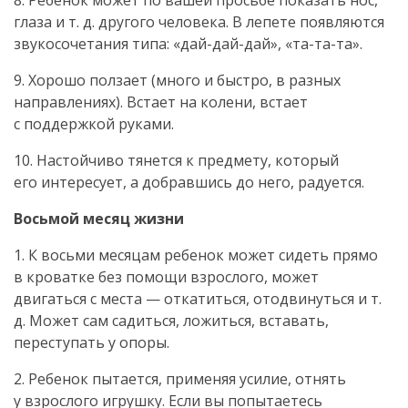
8. Ребенок может по вашей просьбе показать нос,
глаза и т. д. другого человека. В лепете появляются
звукосочетания типа: «
дай-дай-дай
», «
та-та-та
».
9. Хорошо ползает (много и быстро, в разных
направлениях). Встает на колени, встает
с поддержкой руками.
10. Настойчиво тянется к предмету, который
его интересует, а добравшись до него, радуется.
Восьмой месяц жизни
1. К восьми месяцам ребенок может сидеть прямо
в кроватке без помощи взрослого, может
двигаться с места — откатиться, отодвинуться и т.
д. Может сам садиться, ложиться, вставать,
переступать у опоры.
2. Ребенок пытается, применяя усилие, отнять
у взрослого игрушку. Если вы попытаетесь