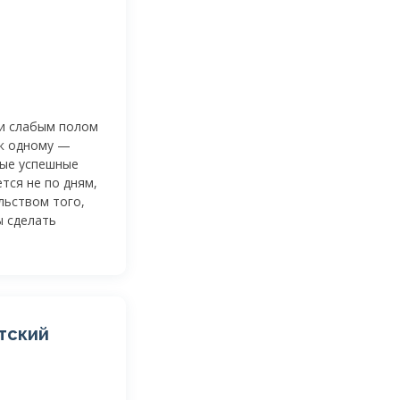
ли слабым полом
 к одному —
ные успешные
тся не по дням,
льством того,
ы сделать
тский