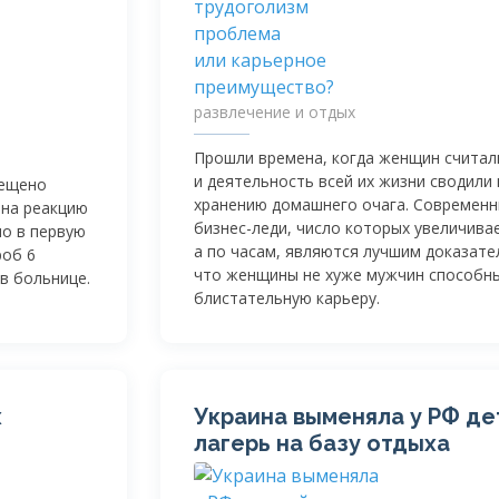
развлечение и отдых
Прошли времена, когда женщин счита
и деятельность всей их жизни сводили
рещено
хранению домашнего очага. Современ
 на реакцию
бизнес-леди
, число которых увеличивае
но в первую
а по часам, являются лучшим доказате
роб 6
что женщины не хуже мужчин способн
в больнице.
блистательную карьеру.
х
Украина выменяла у РФ де
лагерь на базу отдыха