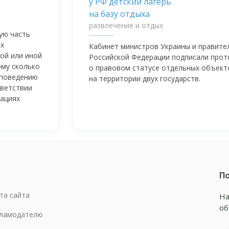
развлечение и отдых
ую часть
их
Кабинет министров Украины и правите
той или иной
Российской Федерации подписали прот
ому сколько
о правовом статусе отдельных объект
 поведению
на территории двух государств.
тветствии
уациях
По
та сайта
На
об
ламодателю