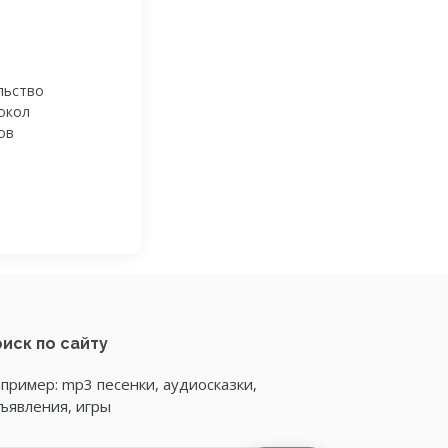
льство
окол
ов
иск по сайту
пример: mp3 песенки, аудиосказки,
ъявления, игры