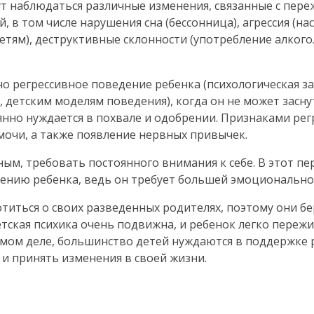
ут наблюдаться различные изменения, связанные с пер
 в том числе нарушения сна (бессонница), агрессия (на
тям), деструктивные склонности (употребление алкогол
о регрессивное поведение ребенка (психологическая з
 детским моделям поведения), когда он не может засн
оянно нуждается в похвале и одобрении. Признаками ре
мочи, а также появление нервных привычек.
ым, требовать постоянного внимания к себе. В этот п
ению ребенка, ведь он требует большей эмоционально
титься о своих разведенных родителях, поэтому они бер
детская психика очень подвижна, и ребенок легко переж
амом деле, большинство детей нуждаются в поддержке
 и принять изменения в своей жизни.