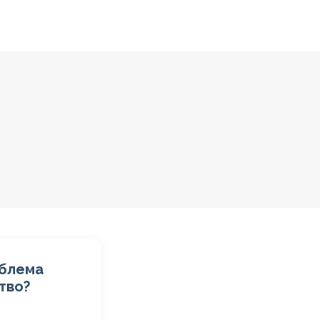
облема
тво?