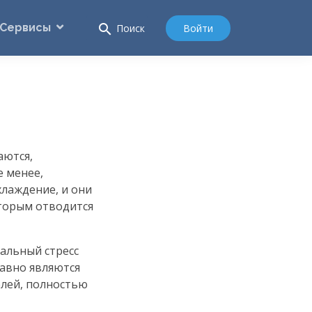
Сервисы
search
Войти
Поиск
аются,
е менее,
хлаждение, и они
оторым отводится
альный стресс
давно являются
елей, полностью