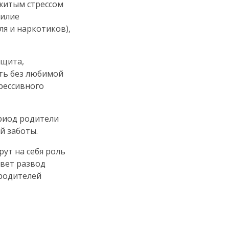
ежитым стрессом
силие
я и наркотиков),
ащита,
уть без любимой
грессивного
ериод родители
й заботы.
ут на себя роль
ивет развод
 родителей