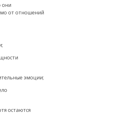
о они
симо от отношений
и;
ощности
ительные эмоции;
ело
отя остаются