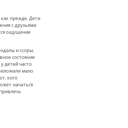
 как прежде. Дети
ения с друзьями
ется ощущение
ндалы и ссоры,
вное состояние
 у детей часто
приложили мало
ют, кого
может начаться
 привлечь