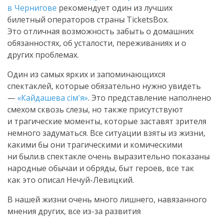
в Чернигове
рекомендует один из лучших
билетный операторов страны TicketsBox.
Это отличная возможность забыть о домашних
обязанностях, об усталости, переживаниях и о
других проблемах.
Один из самых ярких и запоминающихся
спектаклей, которые обязательно нужно увидеть
—
«Кайдашева сім'я»
. Это представление наполнено
смехом сквозь слезы, но также присутствуют
и трагические моменты, которые заставят зрителя
немного задуматься. Все ситуации взяты из жизни,
какими бы они трагическими и комическими
ни были.в спектакле очень выразительно показаны
народные обычаи и обряды, быт героев, все так
как это описал
Нечуй-Левицкий
.
В нашей жизни очень много лишнего, навязанного
мнения других, все
из-за
развития