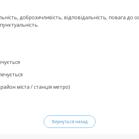
ельність, доброзичливість, відповідальність, повага до о
 пунктуальність.
ечується
печується
 район міста / станція метро)
Вернуться назад