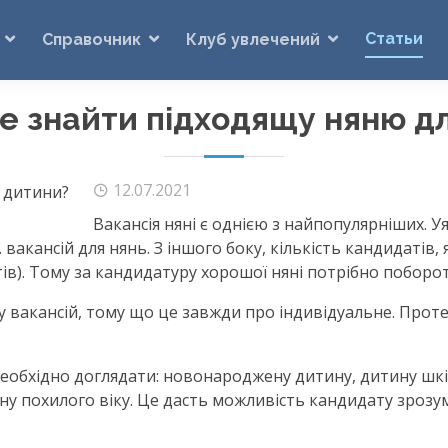
Статьи
Справочник
Клуб увлечений
 знайти підходящу няню д
12.07.2021
Вакансія няні є однією з найпопулярніших. Уя
вакансій для нянь. З іншого боку, кількість кандидатів, я
ів). Тому за кандидатуру хорошої няні потрібно поборот
су вакансій, тому що це завжди про індивідуальне. Прот
необхідно доглядати: новонароджену дитину, дитину шкі
у похилого віку. Це дасть можливість кандидату зрозум