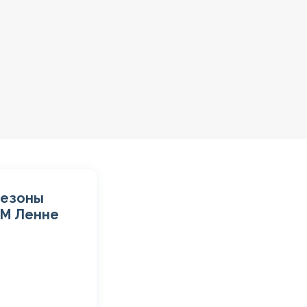
незоны
ТМ Ленне