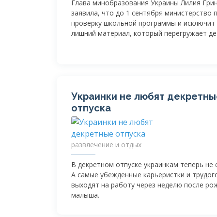
Глава минобразования Украины Лилия Гри
заявила, что до 1 сентября министерство 
проверку школьной программы и исключит 
лишний материал, который перегружает де
Украинки не любят декретны
отпуска
развлечение и отдых
В декретном отпуске украинкам теперь не 
А самые убежденные карьеристки и трудог
выходят на работу через неделю после ро
малыша.