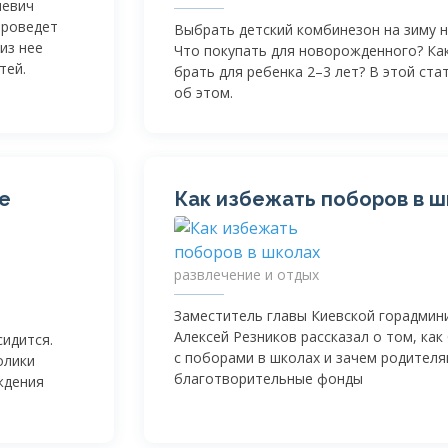
невич
проведет
Выбрать детский комбинезон на зиму н
из нее
Что покупать для новорожденного? Ка
тей.
брать для ребенка 2–3 лет? В этой ста
об этом.
е
Как избежать поборов в ш
развлечение и отдых
Заместитель главы Киевской горадмин
Алексей Резников рассказал о том, как
сидится.
с поборами в школах и зачем родител
олики
благотворительные фонды
ждения