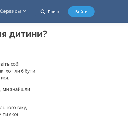
Сервисы
search
Войти
Поиск
ля дитини?
віть собі,
кі хотіли б бути
ися.
е, ми знайшли
льного віку,
іти якої