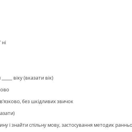
 ні
_____ віку (вказати вік)
ково
ов’язково, без шкідливих звичок
казати)
итину і знайти спільну мову, застосування методик раннь