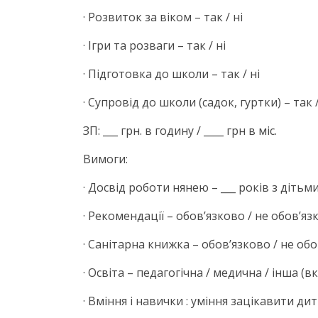
· Розвиток за віком – так / ні
· Ігри та розваги – так / ні
· Підготовка до школи – так / ні
· Супровід до школи (садок, гуртки) – так /
ЗП: ___ грн. в годину / ____ грн в міс.
Вимоги:
· Досвід роботи нянею – ___ років з дітьми 
· Рекомендації – обов’язково / не обов’яз
· Санітарна книжка – обов’язково / не об
· Освіта – педагогічна / медична / інша (в
· Вміння і навички : уміння зацікавити д