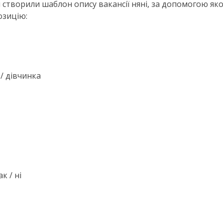
 ми створили шаблон опису вакансії няні, за допомогою як
озицію:
 / дівчинка
к / ні