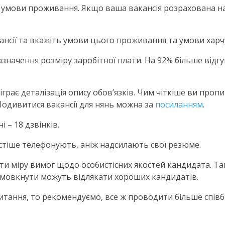
 умови проживання. Якщо ваша вакансія розрахована на
вакансії та вкажіть умови цього проживання та умови хар
зазначення розміру заробітної плати. На 92% більше відг
грає деталізація опису обов’язків. Чим чіткіше ви проп
 Подивитися вакансії для нянь можна за
посиланням
.
і – 18 дзвінків.
стіше телефонують, аніж надсилають свої резюме.
и міру вимог щодо особистісних якостей кандидата. Та
замовкнути можуть відлякати хороших кандидатів.
питання, то рекомендуємо, все ж проводити більше співб