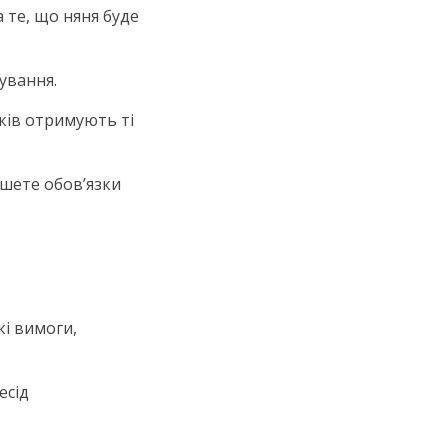
 те, що няня буде
чування.
уків отримують ті
ишете обов’язки
кі вимоги,
есід