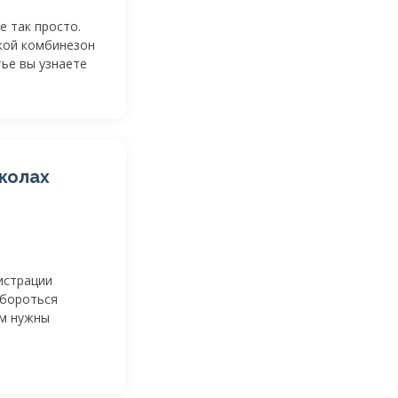
е так просто.
кой комбинезон
тье вы узнаете
колах
истрации
 бороться
ям нужны