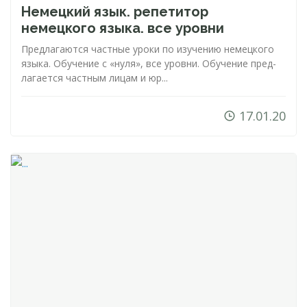
Немецкий язык. репетитор
немецкого языка. все уровни
Пред­ла­га­ют­ся час­тные уро­ки по изу­че­нию не­мец­ко­го
язы­ка. Обуче­ние с «ну­ля», все уров­ни. Обу­че­ние пред­
ла­га­ет­ся час­тным ли­цам и юр...
17.01.20