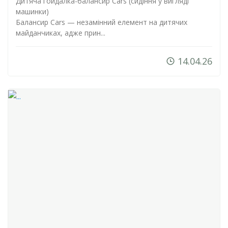
Дитяча
гойдалка-балансир
Сars (сидіння у вигляді
машинки)
Балансир Cars — незамінний елемент на дитячих
майданчиках, адже прин...
14.04.26