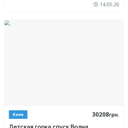
14.05.26
30208
грн.
Киев
Детская горка спуск Волна