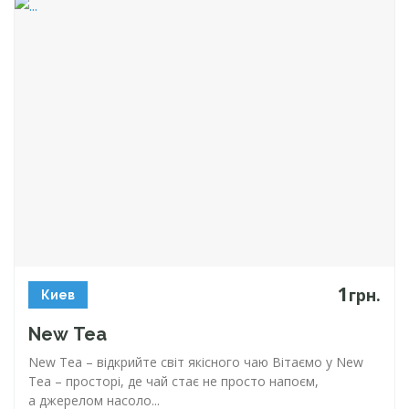
1
грн.
Киев
New Tea
New Tea – відкрийте світ якісного чаю Вітаємо у New
Tea – просторі, де чай стає не просто напоєм,
а джерелом насоло...