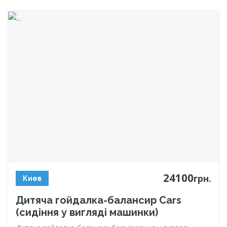
24100
грн.
Киев
Дитяча
гойдалка-балансир
Сars
(сидіння у вигляді машинки)