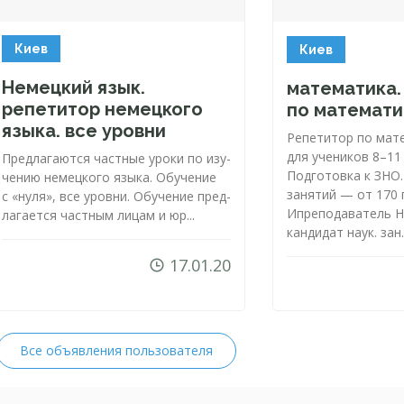
Киев
Киев
Немецкий язык.
математика.
репетитор немецкого
по математи
языка. все уровни
Репетитор по мат
для учеников 8–11
Пред­ла­га­ют­ся час­тные уро­ки по изу­
Подготовка к ЗНО
че­нию не­мец­ко­го язы­ка. Обуче­ние
занятий — от 170 г
с «ну­ля», все уров­ни. Обу­че­ние пред­
Ипреподаватель Н
ла­га­ет­ся час­тным ли­цам и юр...
кандидат наук. зан..
17.01.20
Все объявления пользователя