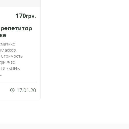
170
грн.
 репетитор
ке
ематике
 классов.
. Стоимость
рн /час.
ТУ «КПИ»,
.
17.01.20