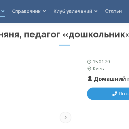
Статьи
Справочник
Клуб увлечений
няня, педагог «дошкольник
15.01.20
Киев
Домашний п
Поз
Next