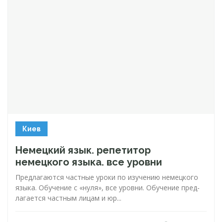
Киев
Немецкий язык. репетитор
немецкого языка. все уровни
Пред­ла­га­ют­ся час­тные уро­ки по изу­че­нию не­мец­ко­го
язы­ка. Обуче­ние с «ну­ля», все уров­ни. Обу­че­ние пред­
ла­га­ет­ся час­тным ли­цам и юр...