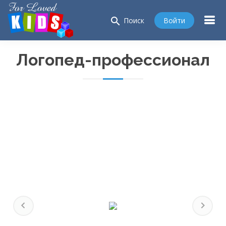
search
Войти
Поиск
Логопед-профессионал
Previous
Next