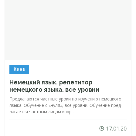
Киев
Немецкий язык. репетитор
немецкого языка. все уровни
Пред­ла­га­ют­ся час­тные уро­ки по изу­че­нию не­мец­ко­го
язы­ка. Обуче­ние с «ну­ля», все уров­ни. Обу­че­ние пред­
ла­га­ет­ся час­тным ли­цам и юр...
17.01.20