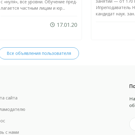
занятий — от 170 г
с «ну­ля», все уров­ни. Обу­че­ние пред­
Ипреподаватель Н
ла­га­ет­ся час­тным ли­цам и юр...
кандидат наук. зан..
17.01.20
Все объявления пользователя
По
та сайта
На
об
ламодателю
ос
зь с нами