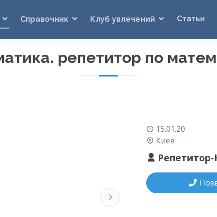
Статьи
Справочник
Клуб увлечений
атика. репетитор по мате
15.01.20
Киев
Репетитор-
Поз
Next