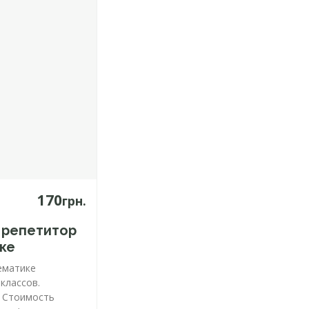
170
грн.
 репетитор
ке
ематике
 классов.
. Стоимость