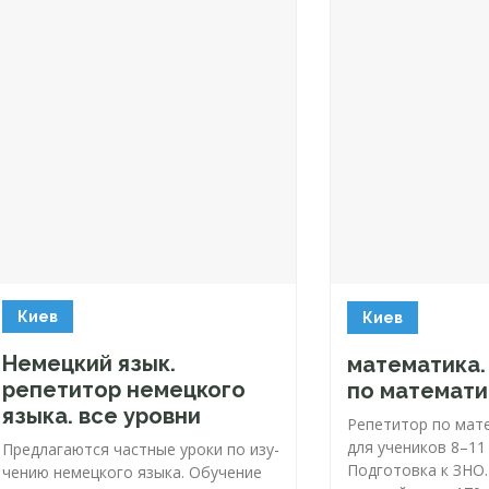
Киев
Киев
Немецкий язык.
математика.
репетитор немецкого
по математи
языка. все уровни
Репетитор по мат
для учеников 8–11
Пред­ла­га­ют­ся час­тные уро­ки по изу­
Подготовка к ЗНО
че­нию не­мец­ко­го язы­ка. Обуче­ние