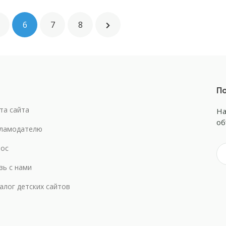
6
7
8
По
та сайта
На
об
ламодателю
ос
зь с нами
алог детских сайтов