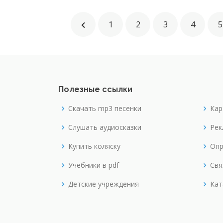
1
2
3
4
5
Полезные ссылки
Скачать mp3 песенки
Кар
Слушать аудиосказки
Рек
Купить коляску
Опр
Учебники в pdf
Свя
Детские учреждения
Кат