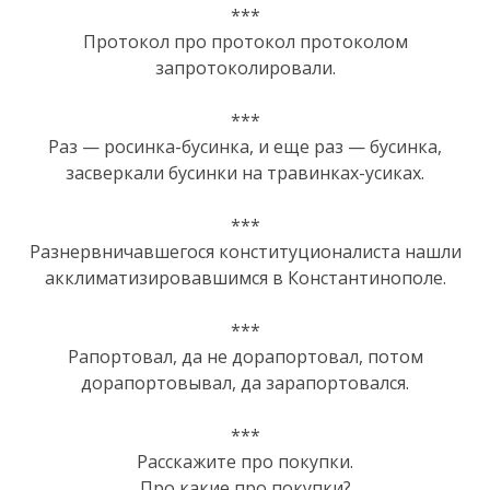
***
Протокол про протокол протоколом
запротоколировали.
***
Раз — росинка-бусинка, и еще раз — бусинка,
засверкали бусинки на травинках-усиках.
***
Разнервничавшегося конституционалиста нашли
акклиматизировавшимся в Константинополе.
***
Рапортовал, да не дорапортовал, потом
дорапортовывал, да зарапортовался.
***
Расскажите про покупки.
Про какие про покупки?