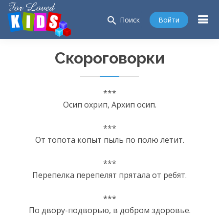
search
Войти
Поиск
Скороговорки
***
Осип охрип, Архип осип.
***
От топота копыт пыль по полю летит.
***
Перепелка перепелят прятала от ребят.
***
По двору-подворью, в добром здоровье.