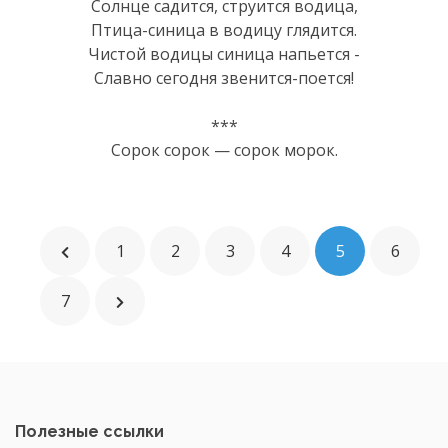
Солнце садится, струится водица,
Птица-синица в водицу глядится.
Чистой водицы синица напьется -
Славно сегодня звенится-поется!
***
Сорок сорок — сорок морок.
1
2
3
4
5
6
7
Полезные ссылки