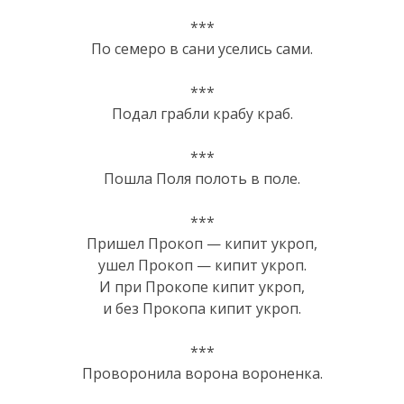
***
По семеpо в сaни уселись сaми.
***
Подал грабли крабу краб.
***
Пошла Поля полоть в поле.
***
Пришел Прокоп — кипит укроп,
ушел Прокоп — кипит укроп.
И при Прокопе кипит укроп,
и без Прокопа кипит укроп.
***
Проворонила ворона вороненка.