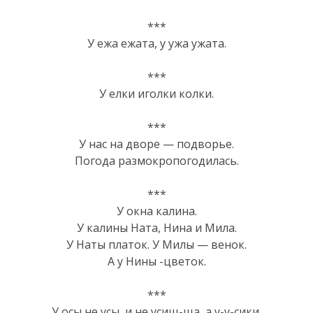
***
У ежа ежата, у ужа ужата.
***
У елки иголки колки.
***
У нас на дворе — подворье.
Погода размокропогодилась.
***
У окна калина.
У калины Ната, Нина и Мила.
У Наты платок. У Милы — венок.
А у Нины -цветок.
***
У осы не усы, и не усищ-ща, а у-у-сики.