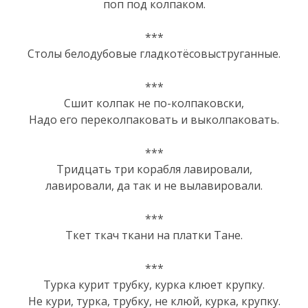
поп под колпаком.
***
Столы белодубовые гладкотёсовыструганные.
***
Сшит колпак не по-колпаковски,
Надо его переколпаковать и выколпаковать.
***
Тpидцaть тpи коpaбля лaвиpовaли,
лaвиpовaли, дa тaк и не вылaвиpовaли.
***
Ткет ткач ткани на платки Тане.
***
Турка курит трубку, курка клюет крупку.
Не кури, турка, трубку, не клюй, курка, крупку.