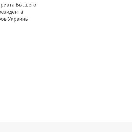
ариата Высшего
резидента
ров Украины