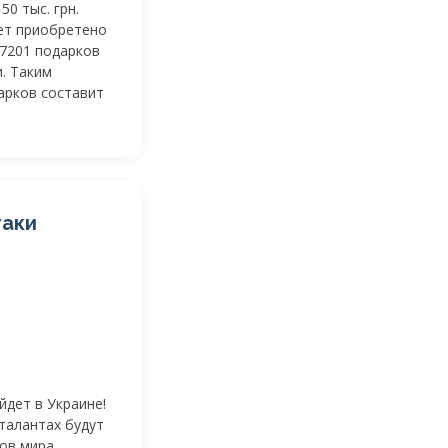
0 тыс. грн.
дет приобретено
47201 подарков
. Таким
арков составит
таки
йдет в Украине!
талантах будут
ов мира,