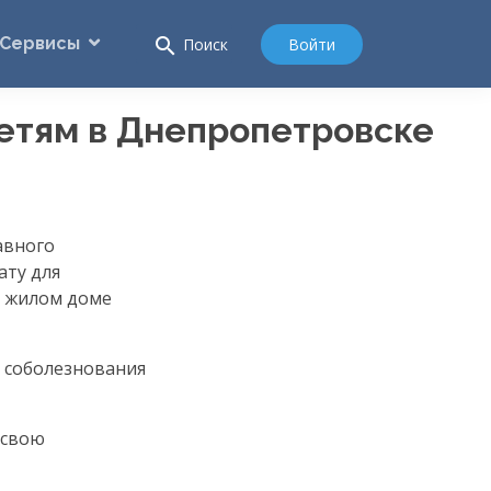
Сервисы
search
Войти
Поиск
етям в Днепропетровске
авного
ату для
в жилом доме
е соболезнования
 свою