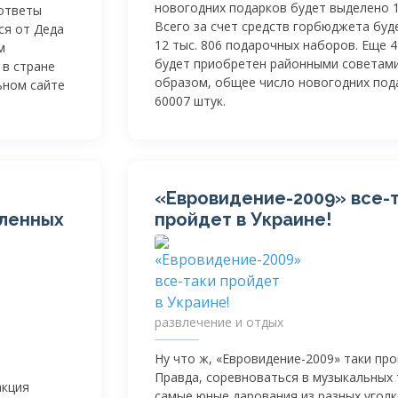
новогодних подарков будет выделено 15
 ответы
Всего за счет средств горбюджета бу
ся от Деда
12 тыс. 806 подарочных наборов. Еще 
м
будет приобретен районными советами
 в стране
образом, общее число новогодних под
ьном сайте
60007 штук.
«
Евровидение-2009
»
все-
ленных
пройдет в Украине!
развлечение и отдых
Ну что ж, «
Евровидение-2009
» таки про
Правда, соревноваться в музыкальных 
акция
самые юные дарования из разных уголк