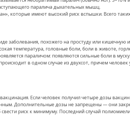
азвивается необратимый паралич (обычно ног). 5–10% и
ступающего паралича дыхательных мышц.
ан», которые имеют высокий риск вспышки. Всего таких 
виде заболевания, похожего на простуду или кишечную 
сокая температура, головные боли, боли в животе, горл
оявляется параличом: появляются сильные боли в мускул
 происходит в одном случае из двухсот, причем человек
вакцинация. Если человек получил четыре дозы вакци
енным. Дополнительные дозы не запрещены — они закр
б свести риск к минимуму. Последний случай полиомиел