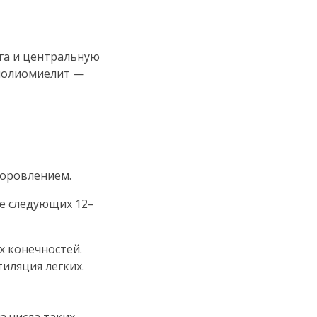
га и центральную
о полиомиелит —
доровлением.
ие следующих 12–
х конечностей.
иляция легких.