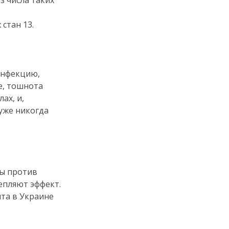
з числа таких
стан 13.
инфекцию,
е, тошнота
ах, и,
 уже никогда
ны против
епляют эффект.
ита в Украине