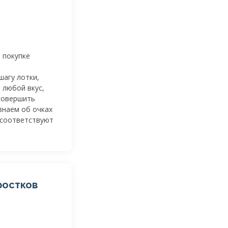
 покупке
шагу лотки,
 любой вкус,
 совершить
 знаем об очках
 соответствуют
ростков