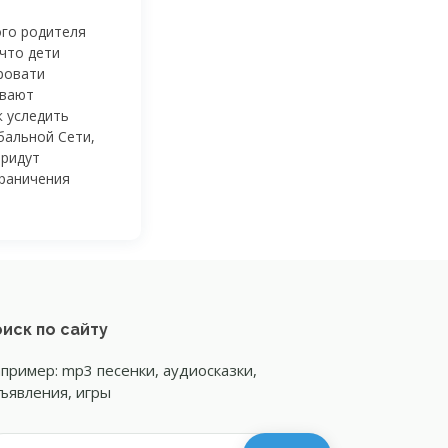
ого родителя
 что дети
кровати
ивают
к уследить
бальной Сети,
придут
раничения
иск по сайту
пример: mp3 песенки, аудиосказки,
ъявления, игры