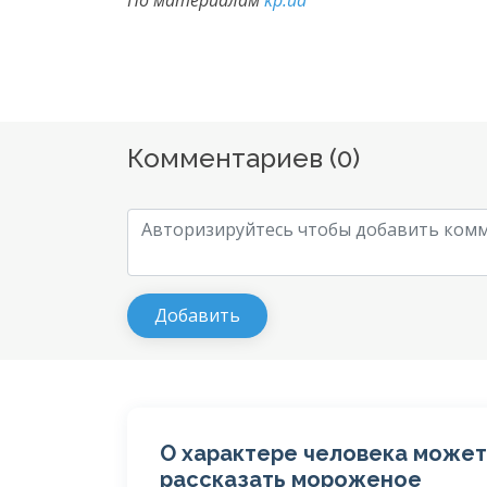
По материалам
kp.ua
Комментариев (
0
)
О характере человека может
рассказать мороженое