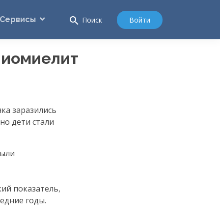
Сервисы
search
Войти
Поиск
олиомиелит
нка заразились
но дети стали
были
кий показатель,
ледние годы.