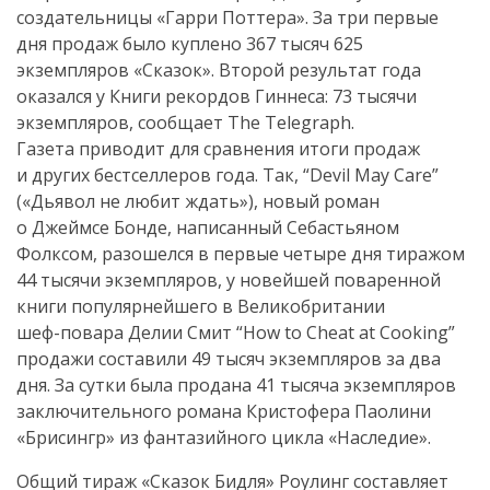
создательницы «Гарри Поттера». За три первые
дня продаж было куплено 367 тысяч 625
экземпляров «Сказок». Второй результат года
оказался у Книги рекордов Гиннеса: 73 тысячи
экземпляров, сообщает The Telegraph.
Газета приводит для сравнения итоги продаж
и других бестселлеров года. Так, “Devil May Care”
(«Дьявол не любит ждать»), новый роман
о Джеймсе Бонде, написанный Себастьяном
Фолксом, разошелся в первые четыре дня тиражом
44 тысячи экземпляров, у новейшей поваренной
книги популярнейшего в Великобритании
шеф-повара
Делии Смит “How to Cheat at Cooking”
продажи составили 49 тысяч экземпляров за два
дня. За сутки была продана 41 тысяча экземпляров
заключительного романа Кристофера Паолини
«Брисингр» из фантазийного цикла «Наследие».
Общий тираж «Сказок Бидля» Роулинг составляет