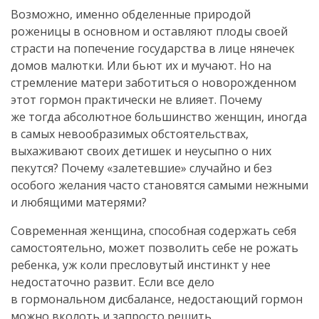
Возможно, именно обделенные природой
роженицы в основном и оставляют плоды своей
страсти на попечение государства в лице нянечек
домов малютки. Или бьют их и мучают. Но на
стремление матери заботиться о новорожденном
этот гормон практически не влияет. Почему
же тогда абсолютное большинство женщин, иногда
в самых невообразимых обстоятельствах,
выхаживают своих детишек и неусыпно о них
пекутся? Почему «залетевшие» случайно и без
особого желания часто становятся самыми нежными
и любящими матерями?
Современная женщина, способная содержать себя
самостоятельно, может позволить себе не рожать
ребенка, уж коли пресловутый инстинкт у нее
недостаточно развит. Если все дело
в гормональном дисбалансе, недостающий гормон
можно вколоть и запросто решить