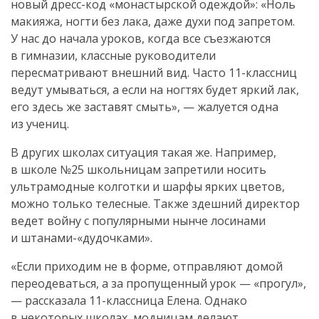
новый
дресс-код
«монастырской одеждой»: «Ноль
макияжа, ногти без лака, даже духи под запретом.
У нас до начала уроков, когда все съезжаются
в гимназии, классные руководители
пересматривают внешний вид. Часто
11-классниц
ведут умываться, а если на ногтях будет яркий лак,
его здесь же заставят смыть», — жалуется одна
из учениц.
В других школах ситуация такая же. Например,
в школе №25 школьницам запретили носить
ультрамодные колготки и шарфы ярких цветов,
можно только телесные. Также здешний директор
ведет войну с популярными нынче лосинами
и штанами-«дудочками».
«Если приходим не в форме, отправляют домой
переодеваться, а за пропущенный урок — «прогул»,
— рассказала
11-классница
Елена. Однако
в некоторых школах, модницам делают