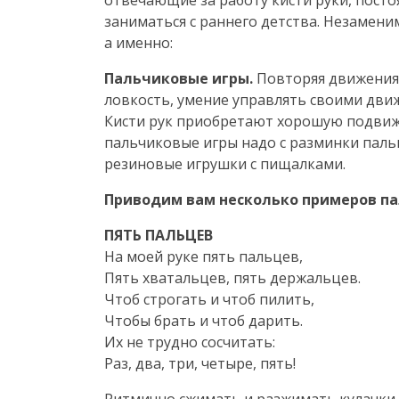
отвечающие за работу кисти руки, посто
заниматься с раннего детства. Незамен
а именно:
Пальчиковые игры.
Повторяя движения 
ловкость, умение управлять своими дви
Кисти рук приобретают хорошую подвижн
пальчиковые игры надо с разминки пальц
резиновые игрушки с пищалками.
Приводим вам несколько примеров па
ПЯТЬ ПАЛЬЦЕВ
На моей руке пять пальцев,
Пять хватальцев, пять держальцев.
Чтоб строгать и чтоб пилить,
Чтобы брать и чтоб дарить.
Их не трудно сосчитать:
Раз, два, три, четыре, пять!