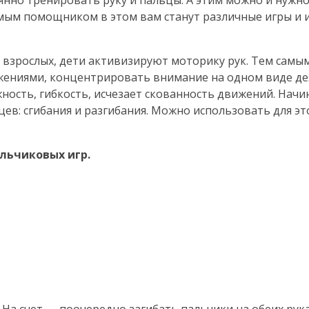
янно тренировать руку и пальцы. А этим можно и нужн
имым помощником в этом вам станут различные игры и 
взрослых, дети активизируют моторику рук. Тем самы
жениями, концентрировать внимание на одном виде де
ость, гибкость, исчезает скованность движений. Начи
ев: сгибания и разгибания. Можно использовать для э
льчиковых игр.