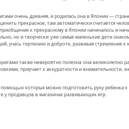
игами очень древняя, и родилась она в Японии — стран
 оценить прекрасное, там автоматически считается чел
приобщение к прекрасному в Японии начиналось и начи
льно, но и творчески: уже самые маленькие дети знаком
й, учась терпению и доброте, развивая стремление к к
 оригами также невероятно полезна: она великолепно 
ловкими, приучает к аккуратности и внимательности, з
, с помощью которых можно подготовить руку ребенка к 
 у продавцов в магазинах развивающих игр.