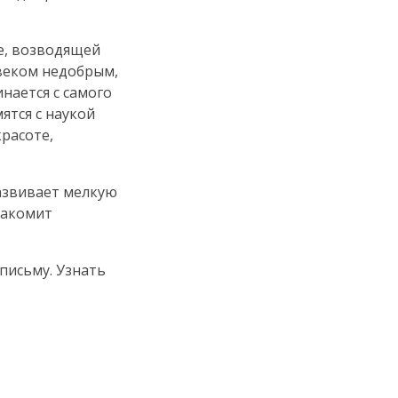
е, возводящей
овеком недобрым,
нается с самого
ятся с наукой
расоте,
развивает мелкую
накомит
письму. Узнать