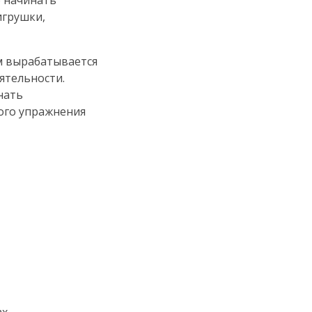
о начинать
игрушки,
м вырабатывается
ятельности.
нать
того упражнения