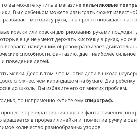
, то вы можете купить в магазине
пальчиковые театр
чики, Вы с ребенком можете разыграть сюжет известной
ра развивает моторику руки, она просто повышает наст
ые краски или краски для рисования руками подходят 
которые еще не умеют держать кисточку в руках, но оче
его возраста наилучшим образом развивает двигательн
ческие способности, фантазию, дает наиболее сильное
 и поведение детей.
ать мелки. Дело в том, что многие дети в школе неуве
а доске сложнее, чем карандашом на бумаге. Дав ребенк
оске до школы, Вы избавите его от многих проблем.
годика, то непременно купите ему
спирограф.
процессе преобразования хаоса в фантастические по к
о вращается в прорези линейки и, поместив ручку в одн
слимое количество разнообразных узоров.