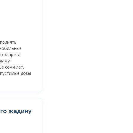
 принять
 мобильные
о запрета
одажу
е семи лет,
опустимые дозы
ого жадину