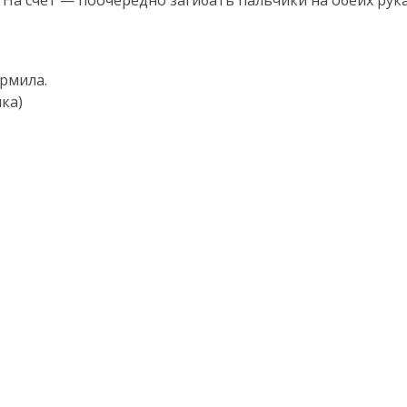
На счет — поочередно загибать пальчики на обеих рука
рмила.
ка)