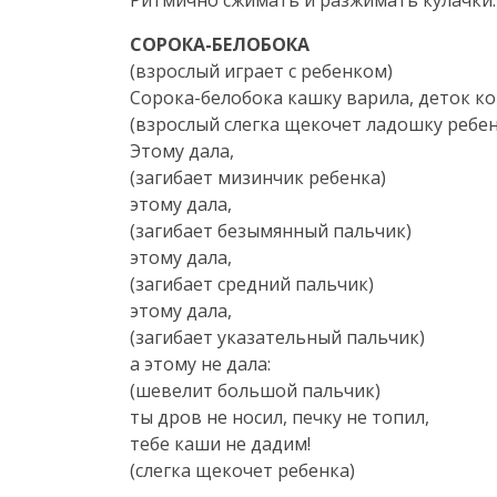
Ритмично сжимать и разжимать кулачки. 
СОРОКА-БЕЛОБОКА
(взрослый играет с ребенком)
Сорока-белобока
кашку варила, деток ко
(взрослый слегка щекочет ладошку ребен
Этому дала,
(загибает мизинчик ребенка)
этому дала,
(загибает безымянный пальчик)
этому дала,
(загибает средний пальчик)
этому дала,
(загибает указательный пальчик)
а этому не дала:
(шевелит большой пальчик)
ты дров не носил, печку не топил,
тебе каши не дадим!
(слегка щекочет ребенка)