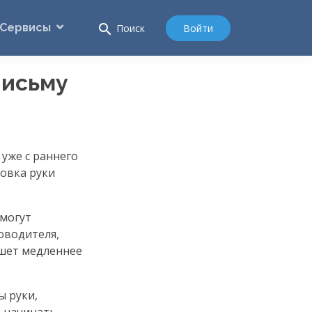
Сервисы
search
Войти
Поиск
письму
уже с раннего
овка руки
 могут
оводителя,
ишет медленнее
ы руки,