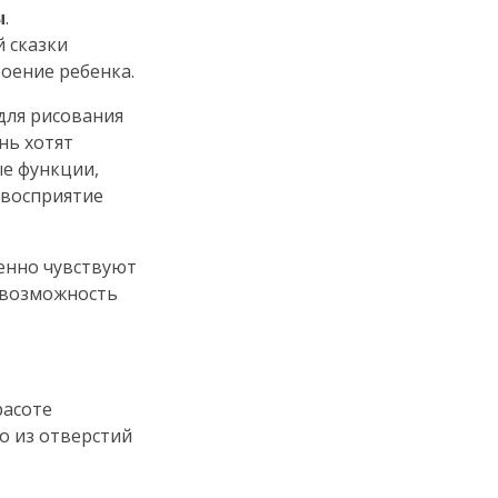
ы
.
 сказки
роение ребенка.
для рисования
нь хотят
ые функции,
 восприятие
ренно чувствуют
у возможность
расоте
о из отверстий