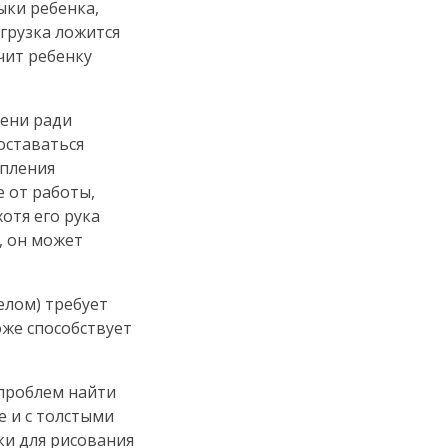
ыки ребенка,
грузка ложится
чит ребенку
пени ради
оставаться
епления
 от работы,
хотя его рука
, он может
лом) требует
оже способствует
 проблем найти
е и с толстыми
ки для рисования