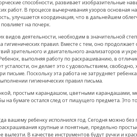
орческие способности, развивает изобразительные нав
их работ. В процессе вычерчивания узоров основная на
кость, улучшается координация, что в дальнейшем облег
повлияет на почерк.
гких видов деятельности, необходим в значительной сте
 гигиенических правил. Вместе с тем, оно продолжает 
твий зрительного и двигательного анализаторов и укр
Ребенок, выполняя работу по раскрашиванию, в отличие
т усталости, он делает это с удовольствием, свободно, 
ри письме. Поскольку эта работа не затрудняет ребенка
выполнении гигиенических правил письма.
чкой, простым карандашом, цветными карандашами, ме
бы на бумаге остался след от пишущего предмета. Это т
да вашему ребенку исполнился год. Сегодня можно без
 раскрашивания крупные и понятные, предельно просты
 вылезти. В качестве инструментов будут ручки и крас