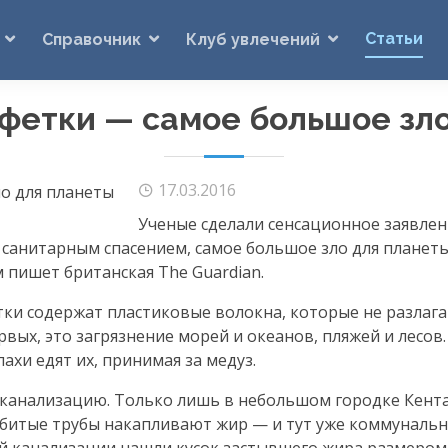
Статьи
Справочник
Клуб увлечений
фетки — самое большое зло
17.03.2016
Ученые сделали сенсационное заявлен
 санитарным спасением, самое большое зло для планет
 пишет британская The Guardian.
тки содержат пластиковые волокна, которые не разлага
рвых
, это загрязнение морей и океанов, пляжей и лесов
ахи едят их, принимая за медуз.
 канализацию. Только лишь в небольшом городке Кент
абитые трубы накапливают жир — и тут уже коммунальна