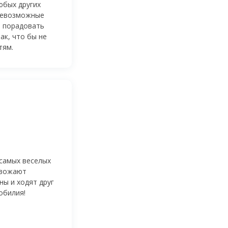
любых других
севозможные
я порадовать
ак, что бы не
тям.
 самых веселых
овожают
ны и ходят друг
зобилия!