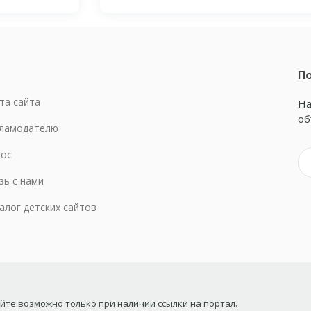
По
та сайта
На
об
ламодателю
ос
зь с нами
алог детских сайтов
те возможно только при наличии ссылки на портал.