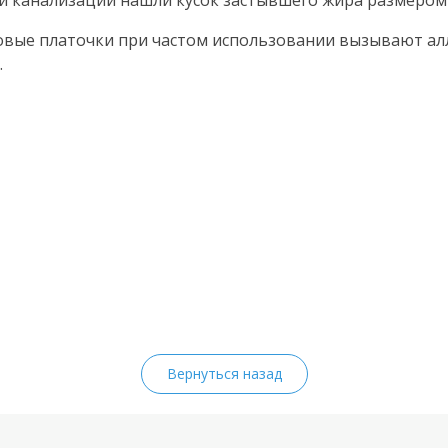
ой канализации нашли кусок застывшего жира размером
овые платочки при частом использовании вызывают ал
.
Вернуться назад