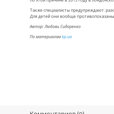
по этой причине в 2013 году в лондонск
Также специалисты предупреждают: раз
Для детей они вообще противопоказаны
Автор: Любовь Сидоренко
По материалам
kp.ua
Комментариев (
0
)