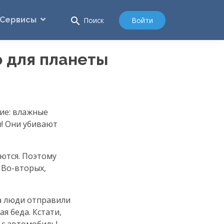
Сервисы
search
Войти
Поиск
 для планеты
ие: влажные
ы! Они убивают
ются. Поэтому
.
Во-вторых
,
а люди отправили
я беда. Кстати,