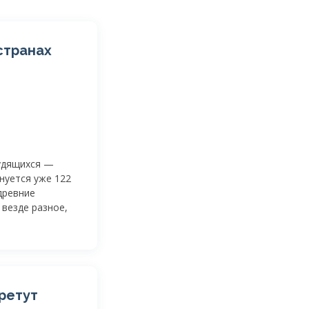
странах
удящихся —
нуется уже 122
древние
 везде разное,
бретут