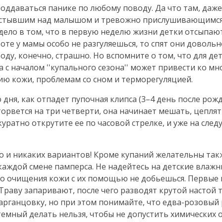
оддаваться панике по любому поводу. Да что там, даже
застывшим над малышом и тревожно прислушивающимс
дело в том, что в первую неделю жизни детки отсыпают
воте у мамы особо не разгуляешься, то спят они довольн
оду, конечно, страшно. Но вспомните о том, что для де
 с началом ''купального сезона'' может привести ко м
ию кожи, проблемам со сном и терморегуляцией.
дня, как отпадет пупочная клипса (3–4 день после рожд
торвется на три четверти, она начинает мешать, цеплят
куратно открутите ее по часовой стрелке, и уже на сле
 и никаких вариантов! Кроме купаний желательны так
каждой смене памперса. Не надейтесь на детские влажн
го очищения кожи с их помощью не добьешься. Первые 
Траву запаривают, после чего разводят крутой настой 
рганцовку, но при этом понимайте, что
едва-розовый
темный делать нельзя, чтобы не допустить химических