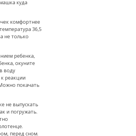
омашка куда
вочек комфортнее
 температура 36,5
 а не только
анием ребенка,
енка, окуните
в воду
 к реакции
 Можно покачать
ке не выпускать
ак и погружать.
тно
олотенце.
ом, перед сном.