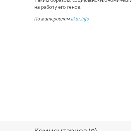
Таким образом,
социально-экономическ
на работу его генов.
По материалам
likar.info
Комментариев (
0
)