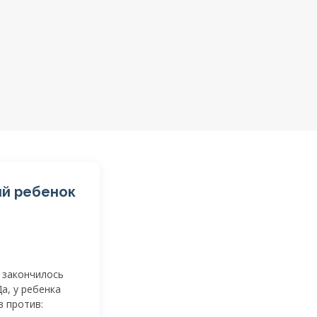
й ребенок
 закончилось
а, у ребенка
в против: