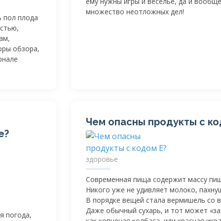
ему нужны игры и веселье, да и вообще
множество неотложных дел!
 пол плода
остью,
ам,
оры обзора,
рнале
Чем опасны продукты с ко
е?
здоровье
Современная пища содержит массу пи
Никого уже не удивляет молоко, пахну
В порядке вещей стала вермишель со в
Даже обычный сухарь, и тот может «з
я погода,
как копченая колбаса, или красная икра