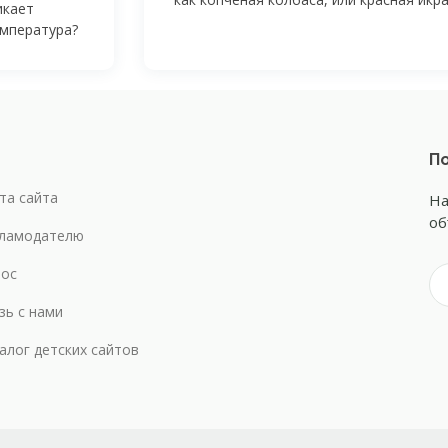
икает
емпература?
По
та сайта
На
об
ламодателю
ос
зь с нами
алог детских сайтов