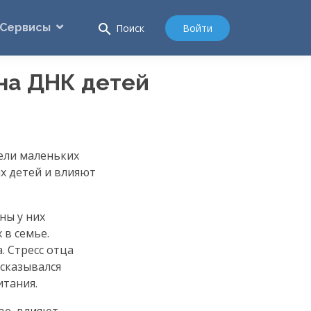
Сервисы
search
Войти
Поиск
на ДНК детей
ели маленьких
их детей и влияют
ны у них
 в семье.
а
. Стресс отца
 сказывался
итания.