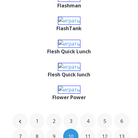
Flashman
FlashTank
Flesh Quick Lunch
Flesh Quick lunch
Flower Power
1
2
3
4
5
6
7
8
9
10
11
12
13