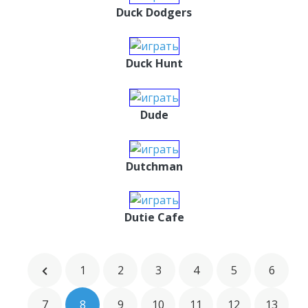
Duck Dodgers
Duck Hunt
Dude
Dutchman
Dutie Cafe
1
2
3
4
5
6
7
8
9
10
11
12
13